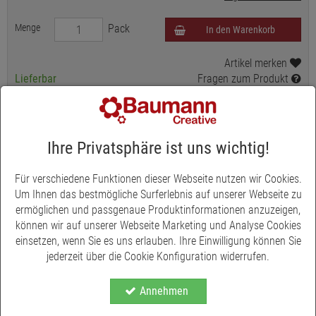
Menge
Pack
In den Warenkorb
Artikel merken
Lieferbar
Fragen zum Produkt
INFORMATIONEN ZU UNSEREN LIEFERFRISTEN
INFORMATION ZUR PRODUKTSICHERHEIT
Ihre Privatsphäre ist uns wichtig!
Produktbeschreibung
Für verschiedene Funktionen dieser Webseite nutzen wir Cookies.
Besonders in der Weihnachtszeit wird das gelockte Lametta-
Um Ihnen das bestmögliche Surferlebnis auf unserer Webseite zu
Haar mit glänzender Eigenschaft gerne für floristische
ermöglichen und passgenaue Produktinformationen anzuzeigen,
Verzierungen an Kränzen, Sträußen oder Gestecken verwendet.
können wir auf unserer Webseite Marketing und Analyse Cookies
Das Engelshaar besteht aus Kupferdraht und ist somit elektrisch
einsetzen, wenn Sie es uns erlauben. Ihre Einwilligung können Sie
leitfähig. Es darf nicht mit spannungsführenden Verbrauchern,
jederzeit über die Cookie Konfiguration widerrufen.
z. B. Lichterketten in Verbindung gebracht werden. Qualität
Made in Germany
Annehmen