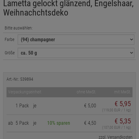
Lametta gelockt glänzend, Engelshaar,
Weihnachchtsdeko
Bitte auswählen:
Farbe
Größe
Art.-Nr.: 539894
Verpackungseinheit
ohne MwSt.
mit MwSt.
€
5,95
1 Pack
je
€ 5,00
(119,00 EUR / 1 kg)
€ 5,35
ab
5 Pack
je
10% sparen
€ 4,50
(107,00 EUR / 1 kg)
zzgl. Versandkosten