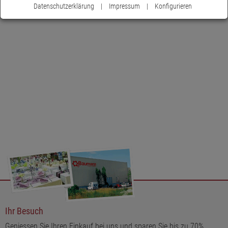
Datenschutzerklärung
|
Impressum
|
Konfigurieren
Ihr Besuch
Geniessen Sie Ihren Einkauf bei uns und sparen Sie bis zu 70%.