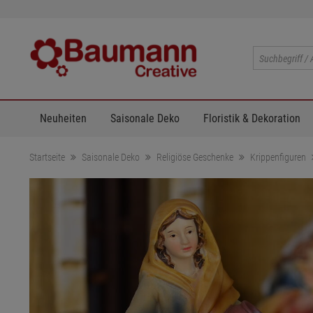
Neuheiten
Saisonale Deko
Floristik & Dekoration
Startseite
Saisonale Deko
Religiöse Geschenke
Krippenfiguren