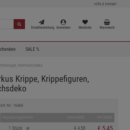
Hilfe & Kontakt
Direktbestellung
Anmelden
Merkliste
Warenkorb
Schenken
SALE %
achtskrippe, Weihnachsdeko
us Krippe, Krippefiguren,
chsdeko
Art.-Nr.: 16466
Verpackungseinheit
ohne MwSt.
mit MwSt.
€
5,45
1 Stück
je
€ 4,58