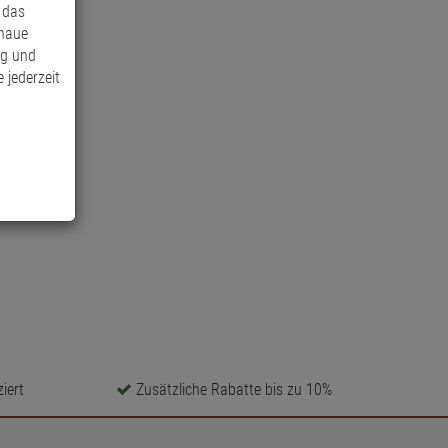
 das
enaue
ng und
 jederzeit
iert
Zusätzliche Rabatte bis zu 10%