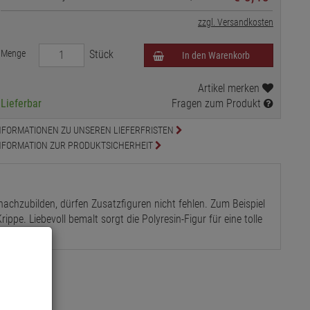
zzgl. Versandkosten
Menge
Stück
In den Warenkorb
Artikel merken
Lieferbar
Fragen zum Produkt
NFORMATIONEN ZU UNSEREN LIEFERFRISTEN
NFORMATION ZUR PRODUKTSICHERHEIT
nachzubilden, dürfen Zusatzfiguren nicht fehlen. Zum Beispiel
ppe. Liebevoll bemalt sorgt die Polyresin-Figur für eine tolle
tlich.