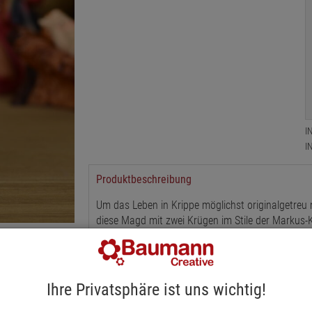
I
I
Produktbeschreibung
Um das Leben in Krippe möglichst originalgetreu 
diese Magd mit zwei Krügen im Stile der Markus-Kri
Atmosphäre. Sie ist in verschiedenen Größen erhäl
Ihre Privatsphäre ist uns wichtig!