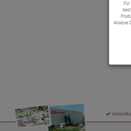
Für
best
Produ
Analyse C
Versandkos