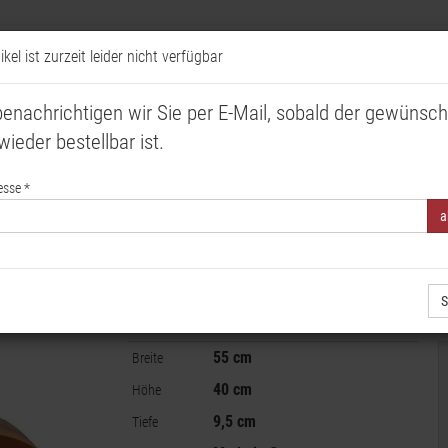
ikel ist zurzeit leider nicht verfügbar
enachrichtigen wir Sie per E-Mail, sobald der gewünsch
wieder bestellbar ist.
Fest & Tischdekoration
Metall & Rost Deko
Verpacken & 
esse *
nzherz Edelrost, Rostdeko, Gartendeko, Pflanzgefäß Rost
Metall-Pflanzherz zum Stell
Rostdeko, Gartendeko, Pfl
S
55 cm
Breite
40 cm
Höhe
9,5 cm
Tiefe