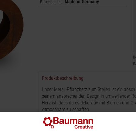
Made in Germany
Besonderheit
I
I
Produktbeschreibung
Unser Metall-Pflanzherz zum Stellen ist ein absol
seinem ansprechenden Design in umwerfender Rost
Herz ist, dass du es dekorativ mit Blumen und G
Atmosphäre zu schaffen.
Das Pflanzherz besteht aus frost- und witterung
Wetterbedingungen standhält. Mit einer Größe von
Tiefe ist es ein imposanter Blickfang, der jeden G