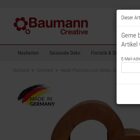
Dieser Art
Gerne b
Artikel 
Neuheiten
Saisonale Deko
Floristik & Dekoration
E-Mail-Adr
Startseite
Sortiment
Metall-Pflanzherz zum Stellen, Dekoherz, Pfla