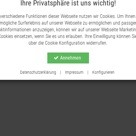
Ihre Privatsphäre ist uns wichtig!
Unser Metall-Pflanzherz wird in Deutschland mit 
auf sorgfältige Verarbeitung und hochwertige Mat
 verschiedene Funktionen dieser Webseite nutzen wir Cookies. Um Ihnen
deutsche Handwerkskunst und genieße ein Produkt,
mögliche Surferlebnis auf unserer Webseite zu ermöglichen und passg
überzeugt.
ktinformationen anzuzeigen, können wir auf unserer Webseite Marketi
ookies einsetzen, wenn Sie es uns erlauben. Ihre Einwilligung können Sie
Lass dein Herz höherschlagen mit unserem Metall
über die Cookie Konfiguration widerrufen.
Atmosphäre in deinem Garten oder Eingangsbere
Annehmen
Datenschutzerklärung
|
Impressum
|
Konfigurieren