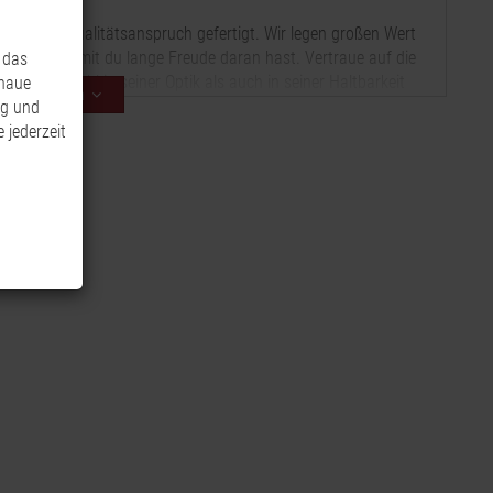
höchstem Qualitätsanspruch gefertigt. Wir legen großen Wert
erialien, damit du lange Freude daran hast. Vertraue auf die
 das
 das sowohl in seiner Optik als auch in seiner Haltbarkeit
enaue
Mehr anzeigen
ng und
 jederzeit
-Pflanzherz zum Stellen und erschaffe eine bezaubernde
ich.