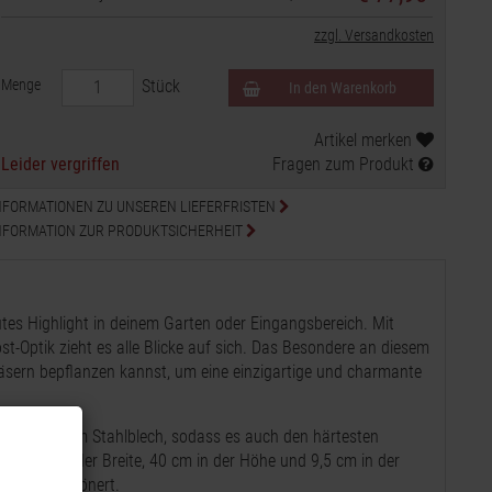
zzgl. Versandkosten
Menge
Stück
In den Warenkorb
Artikel merken
Leider vergriffen
Fragen zum Produkt
NFORMATIONEN ZU UNSEREN LIEFERFRISTEN
NFORMATION ZUR PRODUKTSICHERHEIT
utes Highlight in deinem Garten oder Eingangsbereich. Mit
-Optik zieht es alle Blicke auf sich. Das Besondere an diesem
räsern bepflanzen kannst, um eine einzigartige und charmante
sbeständigem Stahlblech, sodass es auch den härtesten
 55 cm in der Breite, 40 cm in der Höhe und 9,5 cm in der
arten verschönert.