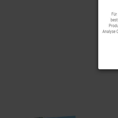
Für
best
Produ
Analyse C