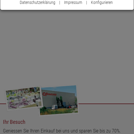
Datenschutzerklärung
|
Impressum
|
Konfigurieren
Ihr Besuch
Geniessen Sie Ihren Einkauf bei uns und sparen Sie bis zu 70%.