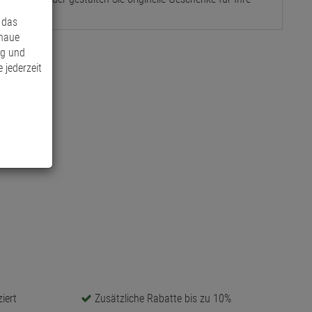
 das
enaue
ng und
 jederzeit
iert
Zusätzliche Rabatte bis zu 10%