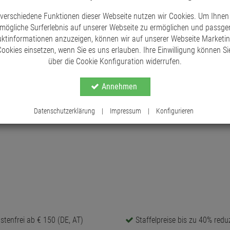
Liebsten mit unseren Mini-Äpfeln am Draht!
 verschiedene Funktionen dieser Webseite nutzen wir Cookies. Um Ihnen
mögliche Surferlebnis auf unserer Webseite zu ermöglichen und passg
ktinformationen anzuzeigen, können wir auf unserer Webseite Marketi
ookies einsetzen, wenn Sie es uns erlauben. Ihre Einwilligung können Sie
über die Cookie Konfiguration widerrufen.
Annehmen
Datenschutzerklärung
|
Impressum
|
Konfigurieren
tenfrei ab € 150 (DE, AT)
Staffelpreise bis zu 40% reduz