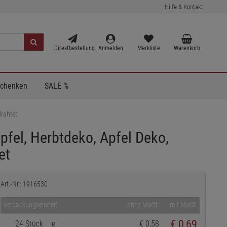
Hilfe & Kontakt
Direktbestellung
Anmelden
Merkliste
Warenkorb
Schenken
SALE %
drahtet
pfel, Herbtdeko, Apfel Deko,
et
Art.-Nr.: 1916530
Verpackungseinheit
ohne MwSt.
mit MwSt.
€
0,69
24 Stück
je
€ 0,58