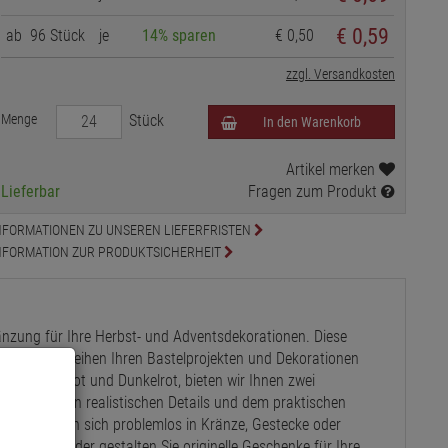
€ 0,59
ab
96 Stück
je
14% sparen
€ 0,50
zzgl. Versandkosten
Menge
Stück
In den Warenkorb
Artikel merken
Lieferbar
Fragen zum Produkt
NFORMATIONEN ZU UNSEREN LIEFERFRISTEN
NFORMATION ZUR PRODUKTSICHERHEIT
änzung für Ihre Herbst- und Adventsdekorationen. Diese
aus und verleihen Ihren Bastelprojekten und Dekorationen
en Farben Rot und Dunkelrot, bieten wir Ihnen zwei
r. Mit ihren realistischen Details und dem praktischen
zbar und lassen sich problemlos in Kränze, Gestecke oder
r Zuhause oder gestalten Sie originelle Geschenke für Ihre