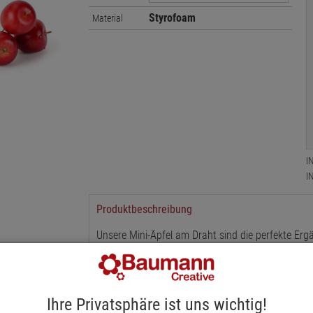
Styrofoam
Material
I
I
Produktbeschreibung
Unsere Mini-Äpfel am Draht sind die perfekte Erg
detailgetreuen Kunstäpfel sehen täuschend echt 
einen natürlichen Charme. Erhältlich in den warm
Größenoptionen an: 2,5 cm und 3,5 cm Durchmesse
Drahtstiel sind diese Mini-Äpfel vielseitig einset
Ihre Privatsphäre ist uns wichtig!
Tischdekorationen integrieren. Verschönern Sie Ih