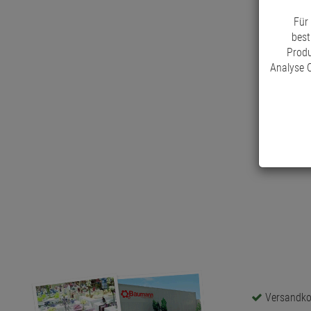
Für
best
Produ
Analyse C
Versandkos