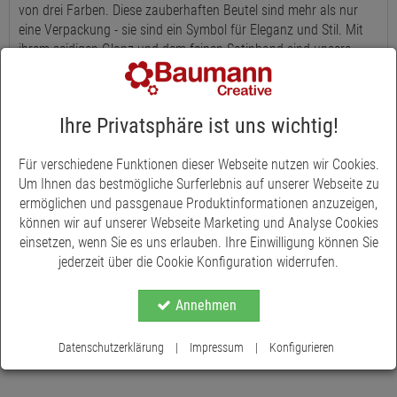
von drei Farben. Diese zauberhaften Beutel sind mehr als nur
eine Verpackung - sie sind ein Symbol für Eleganz und Stil. Mit
ihrem seidigen Glanz und dem feinen Satinband sind unsere
Organzabeutel die perfekte Wahl für Hochzeits-
Tischdekorationen und die Verpackung kleiner Geschenke. Egal,
ob Sie sie für Hochzeiten, Geburtstage, Taufen oder andere
Ihre Privatsphäre ist uns wichtig!
besondere Anlässe verwenden möchten, unsere Organzabeutel
verleihen jedem Geschenk einen Hauch von Luxus. Sie haben
Für verschiedene Funktionen dieser Webseite nutzen wir Cookies.
eine Höhe von 17 cm und eine Breite von 12 cm, was
Um Ihnen das bestmögliche Surferlebnis auf unserer Webseite zu
ausreichend Platz für kleine Schätze bietet. Das eingenähte
ermöglichen und passgenaue Produktinformationen anzuzeigen,
Satinband dient nicht nur zur Verschönerung, sondern
können wir auf unserer Webseite Marketing und Analyse Cookies
ermöglicht auch ein einfaches Öffnen und Schließen der Beutel.
einsetzen, wenn Sie es uns erlauben. Ihre Einwilligung können Sie
jederzeit über die Cookie Konfiguration widerrufen.
Annehmen
Datenschutzerklärung
|
Impressum
|
Konfigurieren