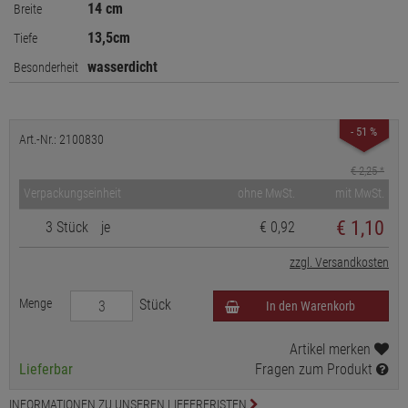
14 cm
Breite
13,5cm
Tiefe
wasserdicht
Besonderheit
- 51 %
Art.-Nr.: 2100830
€ 2,25
*
Verpackungseinheit
ohne MwSt.
mit MwSt.
€
1,10
3 Stück
je
€ 0,92
zzgl. Versandkosten
Menge
Stück
In den Warenkorb
Artikel merken
Lieferbar
Fragen zum Produkt
INFORMATIONEN ZU UNSEREN LIEFERFRISTEN