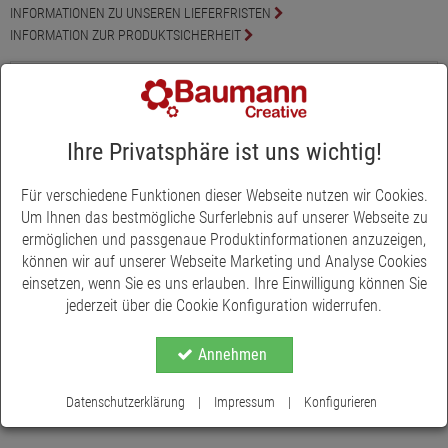
INFORMATIONEN ZU UNSEREN LIEFERFRISTEN
INFORMATION ZUR PRODUKTSICHERHEIT
Produktbeschreibung
Das Sizolace Rose ist ein Tischband mit Spitzenstruktur und
romantischen Rosen. Es ist eine dekoratives Tischband, das sich
Ihre Privatsphäre ist uns wichtig!
toll kombinieren lässt und das florale Blumenmuster bietet sich
nicht nur für eine stimmungsvolle Tischdeko im Landhaus- oder
Für verschiedene Funktionen dieser Webseite nutzen wir Cookies.
Vintagestil an. Ob Geburtstag, Hochzeit oder für jahreszeitliche
Um Ihnen das bestmögliche Surferlebnis auf unserer Webseite zu
Dekoration - die Einsatzmöglichkeiten sind unendlich. Bei 30 °C
ermöglichen und passgenaue Produktinformationen anzuzeigen,
Feinwäsche waschbar. Das Band hat eine Breite von 30 cm, auf
können wir auf unserer Webseite Marketing und Analyse Cookies
der Rolle befinden sich 5 Meter.
einsetzen, wenn Sie es uns erlauben. Ihre Einwilligung können Sie
jederzeit über die Cookie Konfiguration widerrufen.
Annehmen
Datenschutzerklärung
|
Impressum
|
Konfigurieren