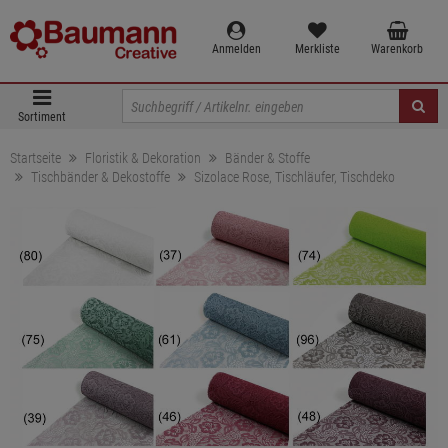
Anmelden
Merkliste
Warenkorb
Sortiment
Startseite
Floristik & Dekoration
Bänder & Stoffe
Tischbänder & Dekostoffe
Sizolace Rose, Tischläufer, Tischdeko