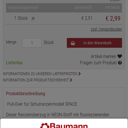
€ 9,99
*
Verpackungseinheit
ohne MwSt.
mit MwSt.
€
2,99
1 Stück
je
€ 2,51
zzgl. Versandkosten
Menge
Stück
In den Warenkorb
Artikel merken
Lieferbar
Fragen zum Produkt
INFORMATIONEN ZU UNSEREN LIEFERFRISTEN
INFORMATION ZUR PRODUKTSICHERHEIT
Produktbeschreibung
Pull-Over für Schulranzenmodell SPACE
Dieser Ranzenüberzug in NEON-Stoff mit fluoreszierenden
Flächen und reflektierenden Elementen bringt den Schulranzen
zum Leuchten und sorgt für einen sicheren Schulweg. Er lässt