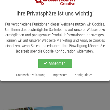
sich mit Haken und Klettbändern ganz einfach am Schulranzen
befestigen. Die Textilien bestehen zu 100 % aus recycelten PET-
Ihre Privatsphäre ist uns wichtig!
Flaschen, Material: 100 % Polyester.
Für verschiedene Funktionen dieser Webseite nutzen wir Cookies.
Um Ihnen das bestmögliche Surferlebnis auf unserer Webseite zu
ermöglichen und passgenaue Produktinformationen anzuzeigen,
können wir auf unserer Webseite Marketing und Analyse Cookies
einsetzen, wenn Sie es uns erlauben. Ihre Einwilligung können Sie
jederzeit über die Cookie Konfiguration widerrufen.
Annehmen
Datenschutzerklärung
|
Impressum
|
Konfigurieren