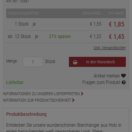
Art.-Nr.: 15567
Verpackungseinheit
ohne MwSt.
mit MwSt.
€
1,85
1 Stück
je
€ 1,55
€ 1,45
ab
12 Stück
je
21% sparen
€ 1,22
zzgl. Versandkosten
Menge
Stück
In den Warenkorb
Artikel merken
Lieferbar
Fragen zum Produkt
INFORMATIONEN ZU UNSEREN LIEFERFRISTEN
INFORMATION ZUR PRODUKTSICHERHEIT
Produktbeschreibung
Entdecken Sie unsere wunderschönen Sternhänger aus Holz in
einem bezaubernden weiß gewaschenen Look. Diese