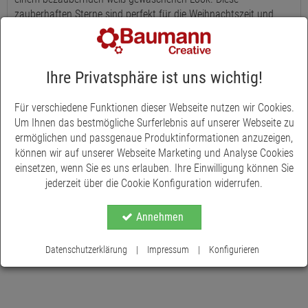
zauberhaften Sterne sind perfekt für die Weihnachtszeit und
verleihen jedem Raum eine festliche Atmosphäre. Egal, ob Sie sie
als Christbaumschmuck verwenden, in Ihre floristischen
Kreationen einbinden oder als originelle Tischkärtchen nutzen -
diese Sterne sind vielseitig einsetzbar und lassen Ihrer Kreativität
Ihre Privatsphäre ist uns wichtig!
freien Lauf. Unsere Sternhänger werden mit einer rustikalen
Jute-Kordel geliefert, die den Vintage-Look unterstreicht und
Für verschiedene Funktionen dieser Webseite nutzen wir Cookies.
Ihrem Dekor eine besondere Note verleiht. Die weiße Waschung
Um Ihnen das bestmögliche Surferlebnis auf unserer Webseite zu
verleiht ihnen einen charmanten Shabby-Chic-Stil, der zu vielen
ermöglichen und passgenaue Produktinformationen anzuzeigen,
Mehr anzeigen
Einrichtungsstilen passt. Die Größe dieser Sternhänger beträgt
können wir auf unserer Webseite Marketing und Analyse Cookies
ca. 10 Zentimeter im Durchmesser, was sie zu auffälligen
einsetzen, wenn Sie es uns erlauben. Ihre Einwilligung können Sie
Blickfängen macht. Ob Sie sie an den Weihnachtsbaum hängen,
jederzeit über die Cookie Konfiguration widerrufen.
Geschenke damit verschönern oder Ihre festliche
Tischdekoration aufwerten möchten, diese Sternhänger sind ein
Annehmen
absolutes Must-Have für die Weihnachtszeit. Verwandeln Sie Ihr
Zuhause in ein winterliches Wunderland mit diesen
Datenschutzerklärung
|
Impressum
|
Konfigurieren
bezaubernden Sternhängern aus Holz.