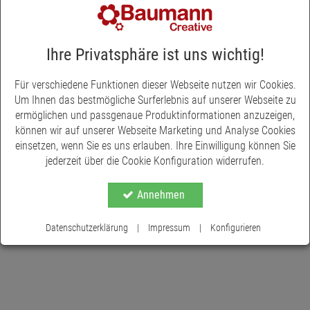
Mit diesem Teelichtglas, dekoriert mit Juteband, Zapfen und
Zweig, kommt eine winterliche Stimmung auf. Es passt sich
jedem Einrichtungsstil an und verbreitet mit einer Kerze
Ihre Privatsphäre ist uns wichtig!
ausgestattet stimmungvolle Licktakzente und eine gemütliche
Atmosphäre. Sie erhalten das Kerzenglas sortiert mit Juteband
Für verschiedene Funktionen dieser Webseite nutzen wir Cookies.
in weiß und natur. Maße: Ø 8 x H 8 cm.
Um Ihnen das bestmögliche Surferlebnis auf unserer Webseite zu
ermöglichen und passgenaue Produktinformationen anzuzeigen,
können wir auf unserer Webseite Marketing und Analyse Cookies
einsetzen, wenn Sie es uns erlauben. Ihre Einwilligung können Sie
jederzeit über die Cookie Konfiguration widerrufen.
Annehmen
Datenschutzerklärung
|
Impressum
|
Konfigurieren