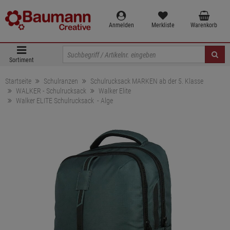
Anmelden
Merkliste
Warenkorb
Sortiment
Startseite
Schulranzen
Schulrucksack MARKEN ab der 5. Klasse
WALKER - Schulrucksack
Walker Elite
Walker ELITE Schulrucksack - Alge