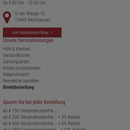
Sa 9.00 Uhr - 13.00 Uhr
Umwelt geschützt wird.
In der Waage 15
Eigenschaften des Teenager Schulrucksacks Elite 2.0:
73463 Westhausen
Der Teenager Schulrucksack Elite 2.0 aus unserer Walker Elite
Schulrucksack Kollektion präsentiert sich als ein cooler und
zum Schulranzen-Shop
lässiger Begleiter für jeden Schüler. Es ist ein großartiges und
Unsere Serviceleistungen
ergonomisches Komplettpaket, das Funktionalität und Stil
Hilfe & Kontakt
vereint.
Versandkosten
Zahlungsarten
Höhenverstellbares Tragesystem
Artikel zurücksenden
Großes Hauptfach mit gepolstertem Laptopfach (bis zu 15
Widerrufsrecht
Zoll)
Newsletter bestellen
Vordertasche mit Organizer, inklusive Zipptasche,
Direktbestellung
Schlüsselanhänger, Steckfach und Stiftehalter
Seitentaschen für Getränkeflaschen
Tragegriff und Aufhängeschlaufe
Sparen Sie bei jeder Bestellung
Reflektierende Elemente für zusätzliche Sicherheit im
ab € 150 Versandkostenfrei...
Straßenverkehr
ab € 300 Versandkostenfrei... + 3% Rabatt
Ergonomisch geformte Schulterriemen und verstellbarer
ab € 600 Versandkostenfrei... + 6% Rabatt
Brustgurt für optimalen Tragekomfort
ab € 1500 Versandkostenfrei... + 10% Rabatt