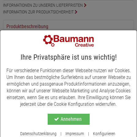
INFORMATIONEN ZU UNSEREN LIEFERFRISTEN
INFORMATION ZUR PRODUKTSICHERHEIT
Produktbeschreibung
Der Teenager Schulrucksack Elite 2.0 von Walker vereint
Funktionalität und Stil in perfekter Harmonie. Sein dynamisches
Design mit grafischen Elementen und hochwertigen Materialien
Ihre Privatsphäre ist uns wichtig!
macht ihn nicht nur praktisch, sondern auch optisch
ansprechend. Das höhenverstellbare Tragesystem ermöglicht
Für verschiedene Funktionen dieser Webseite nutzen wir Cookies.
eine individuelle Anpassung an den Rücken und gewährleistet
Um Ihnen das bestmögliche Surferlebnis auf unserer Webseite zu
eine gleichmäßige Gewichtsverteilung für höchsten
ermöglichen und passgenaue Produktinformationen anzuzeigen,
Tragekomfort.
können wir auf unserer Webseite Marketing und Analyse Cookies
Die Elite 2.0 Schulrucksack Kollektion wurde speziell für den
einsetzen, wenn Sie es uns erlauben. Ihre Einwilligung können Sie
Einsatz in Schule und Universität entwickelt. Mit einem
jederzeit über die Cookie Konfiguration widerrufen.
gepolsterten Laptopfach und verschiedenen Organizern bietet
Mehr anzeigen
sie sichere Aufbewahrungsmöglichkeiten für elektronische
Annehmen
Geräte und Schulmaterialien. Zusätzliche Features wie ein Anti-
Diebstahlschutz und reflektierende Elemente sorgen für
Datenschutzerklärung
|
Impressum
|
Konfigurieren
Sicherheit im täglichen Gebrauch.