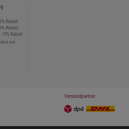
ng
 3% Rabatt
 6% Rabatt
 + 10% Rabatt
chland und
Versandpartner