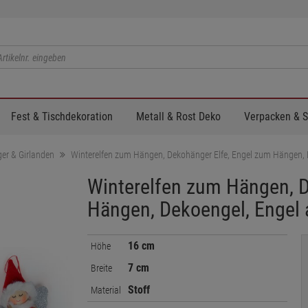
Fest & Tischdekoration
Metall & Rost Deko
Verpacken & 
er & Girlanden
Winterelfen zum Hängen, Dekohänger Elfe, Engel zum Hängen, 
Winterelfen zum Hängen, D
Hängen, Dekoengel, Engel
16 cm
Höhe
7 cm
Breite
Stoff
Material