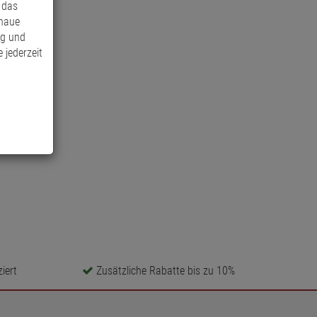
 das
enaue
ng und
 jederzeit
iert
Zusätzliche Rabatte bis zu 10%