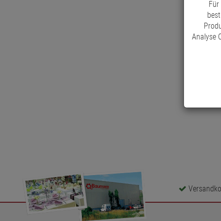
Für
best
Produ
Analyse C
Versandkos