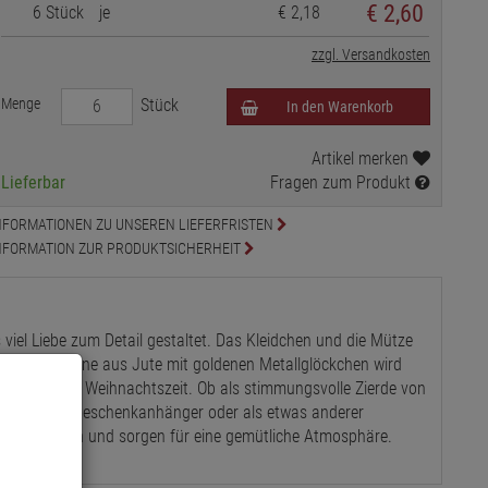
€
2,60
6 Stück
je
€ 2,18
zzgl. Versandkosten
Menge
Stück
In den Warenkorb
Artikel merken
Lieferbar
Fragen zum Produkt
NFORMATIONEN ZU UNSEREN LIEFERFRISTEN
NFORMATION ZUR PRODUKTSICHERHEIT
 viel Liebe zum Detail gestaltet. Das Kleidchen und die Mütze
tert und die Beine aus Jute mit goldenen Metallglöckchen wird
 Winter- und Weihnachtszeit. Ob als stimmungsvolle Zierde von
eigen, als Geschenkanhänger oder als etwas anderer
itig einsetzen und sorgen für eine gemütliche Atmosphäre.