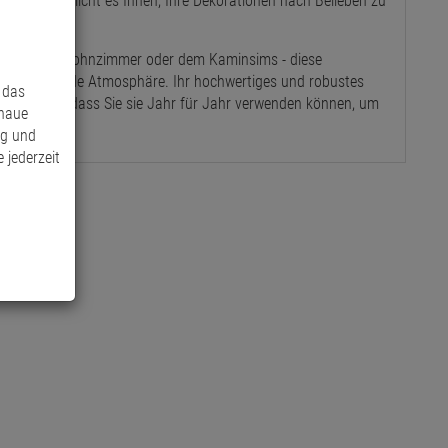
nung ermöglicht es Ihnen, Ihre Dekorationen nach Belieben zu
deboard im Wohnzimmer oder dem Kaminsims - diese
nd einladende Atmosphäre. Ihr hochwertiges und robustes
 das
lebigkeit, sodass Sie sie Jahr für Jahr verwenden können, um
enaue
ng und
 jederzeit