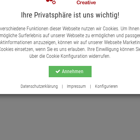
bis 4 gekennzeichnet. Diese praktische Kennzeich
gestalten und zu organisieren.
Ihre Privatsphäre ist uns wichtig!
Ob auf dem festlich gedeckten Esstisch, dem Si
Kerzenhalter verleihen jedem Raum eine warme u
 verschiedene Funktionen dieser Webseite nutzen wir Cookies. Um Ihnen
Material gewährleistet zudem Stabilität und Lang
mögliche Surferlebnis auf unserer Webseite zu ermöglichen und passg
Ihre Zuhause stilvoll zu gestalten.
ktinformationen anzuzeigen, können wir auf unserer Webseite Marketi
ookies einsetzen, wenn Sie es uns erlauben. Ihre Einwilligung können Sie
über die Cookie Konfiguration widerrufen.
Annehmen
Datenschutzerklärung
|
Impressum
|
Konfigurieren