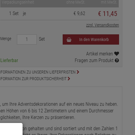
Verpackungseinheit
ohne MwSt.
mit MwSt.
€
11,45
1 Set
je
€ 9,62
zzgl. Versandkosten
Menge
Set
In den Warenkorb
Artikel merken
Lieferbar
Fragen zum Produkt
NFORMATIONEN ZU UNSEREN LIEFERFRISTEN
NFORMATION ZUR PRODUKTSICHERHEIT
l, um Ihre Adventsdekorationen auf ein neues Niveau zu heben.
enen Höhen von 6 bis 12 Zentimetern und einem Durchmesser
öglichkeiten, Ihre Kerzen zu präsentieren.
ldenen Farbton gehalten und sind sortiert und mit den Zahlen 1