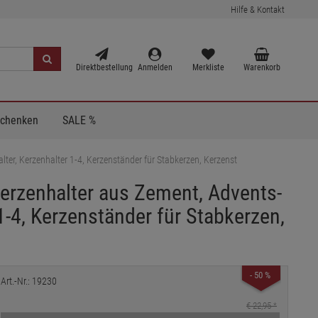
Hilfe & Kontakt
Direktbestellung
Anmelden
Merkliste
Warenkorb
Schenken
SALE %
ter, Kerzenhalter 1-4, Kerzenständer für Stabkerzen, Kerzenst
Kerzenhalter aus Zement, Advents-
1-4, Kerzenständer für Stabkerzen,
- 50 %
Art.-Nr.: 19230
€ 22,95
*