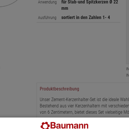
für Stab-und Spitzkerzen Ø 22
Anwendung
mm
sortiert in den Zahlen 1- 4
Ausführung
I
I
Produktbeschreibung
Unser Zement-Kerzenhalter-Set ist die ideale Wah
Bestehend aus vier Kerzenhaltern mit verschied
von 6 Zentimetern, bietet dieses Set vielseitige M
Die Kerzenhalter sind in einem eleganten antikgo