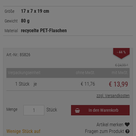
17 x 7 x 19 cm
Größe
80 g
Gewicht
recycelte PET-Flaschen
Material
- 44 %
Art.-Nr.: 85826
€ 24,99
*
Verpackungseinheit
ohne MwSt.
mit MwSt.
€
13,99
1 Stück
je
€ 11,76
zzgl. Versandkosten
Menge
Stück
In den Warenkorb
Artikel merken
Wenige Stück auf
Fragen zum Produkt