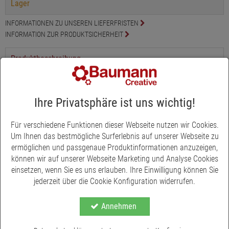
Lager
INFORMATIONEN ZU UNSEREN LIEFERFRISTEN
INFORMATION ZUR PRODUKTSICHERHEIT
Produktbeschreibung
satch Pencil Slider - die etwas andere Schlamperbox!
Ihre Privatsphäre ist uns wichtig!
Der satch Pencil Slider ist nicht nur eine gewöhnlich
Schlamperbox, sondern kann zu einer praktischen Stiftebox
Für verschiedene Funktionen dieser Webseite nutzen wir Cookies.
umgewandelt werden. Durch das Herunterziehen des oberen
Um Ihnen das bestmögliche Surferlebnis auf unserer Webseite zu
Teiles, an den seitlichen kleinen Schlaufen und schon hast du
ermöglichen und passgenaue Produktinformationen anzuzeigen,
einen stehenden, platzsparenden und übersichtlichen Stifte-
können wir auf unserer Webseite Marketing und Analyse Cookies
Halter. Das Stand-up-Design ermöglicht dir auf einem Blick zu
einsetzen, wenn Sie es uns erlauben. Ihre Einwilligung können Sie
sehen, was sich alles in deiner Box befindet.
jederzeit über die Cookie Konfiguration widerrufen.
Im Inneren befinden sich 3 Innentaschen, die dafür sorgen,
Mehr anzeigen
Annehmen
dass Radiergummi und Co nicht in Unordnung geraten und
leicht zugänglich ist. Die Stiftbox bietet genügend Platz für 15