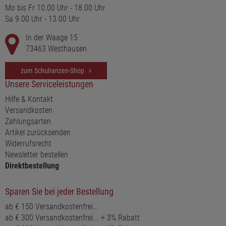
umweltschonende und verantwortungsvolle Herstellung Ihrer
Mo bis Fr 10.00 Uhr - 18.00 Uhr
Produkte.
Sa 9.00 Uhr - 13.00 Uhr
Um die Arbeitsbedingungen in deren Produktionsstätten
In der Waage 15
weltweit zu verbessern, sind ist satch Mitglied der FAIR WEAR
FOUNDATION (FWF).
73463 Westhausen
zum Schulranzen-Shop
Unsere Serviceleistungen
Eigenschaften
Hilfe & Kontakt
Versandkosten
Hauptfach mit 3 Innenfächer
Zahlungsarten
Standfestigkeit
Artikel zurücksenden
Slide Down Funktion für einfachen Zugriff
Widerrufsrecht
Geheimfach
Newsletter bestellen
Schlaufe zum Tragen
Direktbestellung
Sparen Sie bei jeder Bestellung
ab € 150 Versandkostenfrei...
ab € 300 Versandkostenfrei... + 3% Rabatt