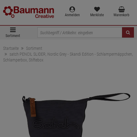
Anmelden
Merkliste
Warenkorb
Sortiment
Startseite
Sortiment
satch PENCIL SLIDER, Nordic Grey - Skandi Edition - Schlampermäppchen,
Schlamperbox, Stiftebox