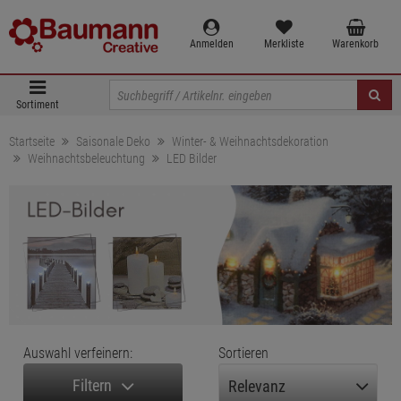
Anmelden
Merkliste
Warenkorb
Sortiment
Startseite
Saisonale Deko
Winter- & Weihnachtsdekoration
Weihnachtsbeleuchtung
LED Bilder
Auswahl verfeinern:
Sortieren
Filtern