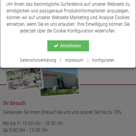
Jetzt LED Bilder mit Weihnachtsmotiven im Online Shop von
Um Ihnen das bestmögliche Surferlebnis auf unserer Webseite zu
Baumann Creative kaufen ▶ Schneller und günstiger Versand ✓
ermöglichen und passgenaue Produktinformationen anzuzeigen,
Hochwertige Qualität ✓
können wir auf unserer Webseite Marketing und Analyse Cookies
einsetzen, wenn Sie es uns erlauben. Ihre Einwilligung können Sie
jederzeit über die Cookie Konfiguration widerrufen.
Annehmen
Datenschutzerklärung
|
Impressum
|
Konfigurieren
Ihr Besuch
Geniessen Sie Ihren Einkauf bei uns und sparen Sie bis zu 70%.
Mo bis Fr 10.00 Uhr - 18.00 Uhr
Sa 9.00 Uhr - 13.00 Uhr