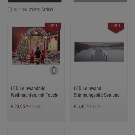
nur reduzierte Artikel
- 20 %
- 68 %
LED Leinwandbild
LED Leinwand
Weihnachten, mit Touch-
Stimmungsbild See und
Steuerung
Kerzen, LED Bilder
€ 23,95
€ 6,45
*
*
€ 29,95
€ 19,95
*
*