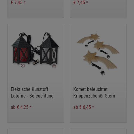
€ 7,45
€ 7,45
*
*
Batteriebox mit Timer
Elekrische Kunstoff
Komet beleuchtet
Laterne - Beleuchtung
Krippenzubehör Stern
Krippe, Weihnachtskrippe,
ab € 4,25
ab € 6,45
*
*
Weihnachsdeko