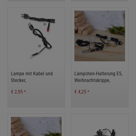
Lampe mit Kabel und
Lämpchen-Halterung E5,
Stecker,
Weihnachtskrippe,
Weihnachtskrippe,
Weihnachsdeko
€ 2,95
€ 4,25
*
*
Weihnachsdeko