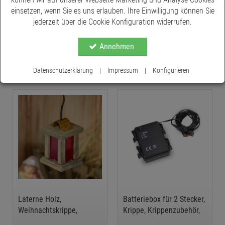
einsetzen, wenn Sie es uns erlauben. Ihre Einwilligung können Sie
jederzeit über die Cookie Konfiguration widerrufen.
Weihnachtskrippen-
Laterne Holz,
Beleuchtung Laterne
Weihnachtskrippe,
Metall rot,
Weihnachsdeko
Annehmen
ab € 5,75
ab € 7,75
*
*
Weihnachtskrippe,
Weihnachsdeko
Datenschutzerklärung
|
Impressum
|
Konfigurieren
Laterne Holz,
Batteriebox für 2 Stecker,
Weihnachtskrippe,
Krippe, Krippenzubehör,
Weihnachsdeko
Elektrik Krippe,