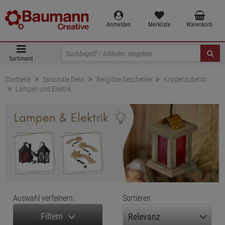
Anmelden
Merkliste
Warenkorb
Sortiment
Startseite
Saisonale Deko
Religiöse Geschenke
Krippenzubehör
Lampen und Elektrik
Auswahl verfeinern:
Sortieren
Filtern