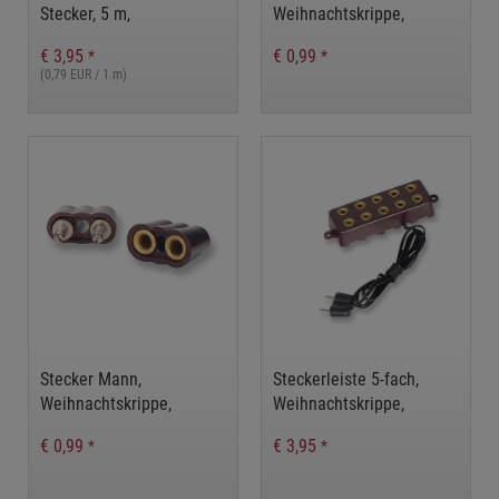
Stecker, 5 m,
Weihnachtskrippe,
Weihnachtskrippe,
Weihnachsdeko
€ 3,95
€ 0,99
*
*
Weihnachsdeko
(0,79 EUR / 1 m)
Stecker Mann,
Steckerleiste 5-fach,
Weihnachtskrippe,
Weihnachtskrippe,
Weihnachsdeko
Weihnachsdeko
€ 0,99
€ 3,95
*
*