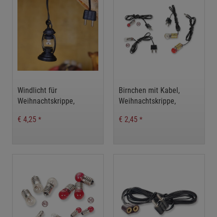
Windlicht für
Birnchen mit Kabel,
Weihnachtskrippe,
Weihnachtskrippe,
Krippenzubehör,
Weihnachsdeko
€ 4,25
€ 2,45
*
*
Krippenelektrik