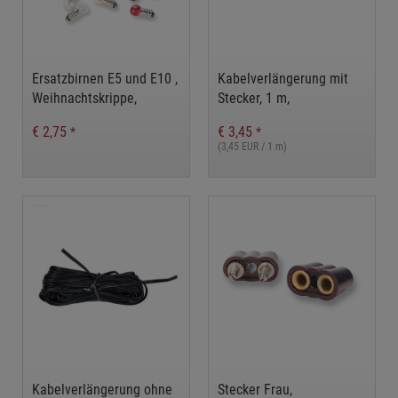
Ersatzbirnen E5 und E10 ,
Kabelverlängerung mit
Weihnachtskrippe,
Stecker, 1 m,
Weihnachsdeko
Weihnachtskrippe,
€ 2,75
€ 3,45
*
*
Weihnachsdeko
(3,45 EUR / 1 m)
Kabelverlängerung ohne
Stecker Frau,