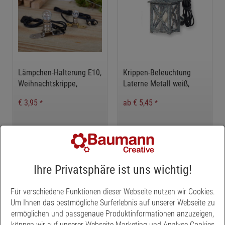
Lämpchen-Halterung E10,
Krippen-Beleuchtung
Weihnachtskrippe,
Laterne Metall weiß,
Weihnachsdeko
Weihnachtskrippe,
€ 3,95
ab € 5,45
*
*
Weihnachsdeko
Ihre Privatsphäre ist uns wichtig!
Für verschiedene Funktionen dieser Webseite nutzen wir Cookies.
Um Ihnen das bestmögliche Surferlebnis auf unserer Webseite zu
ermöglichen und passgenaue Produktinformationen anzuzeigen,
können wir auf unserer Webseite Marketing und Analyse Cookies