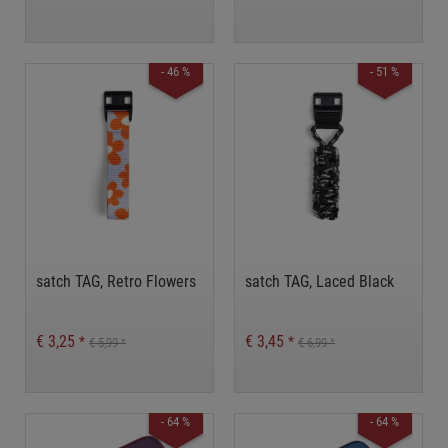
- 46 %
- 51 %
satch TAG, Retro Flowers
satch TAG, Laced Black
€ 3,25
€ 3,45
*
*
€ 5,99
€ 6,99
*
*
- 64 %
- 64 %