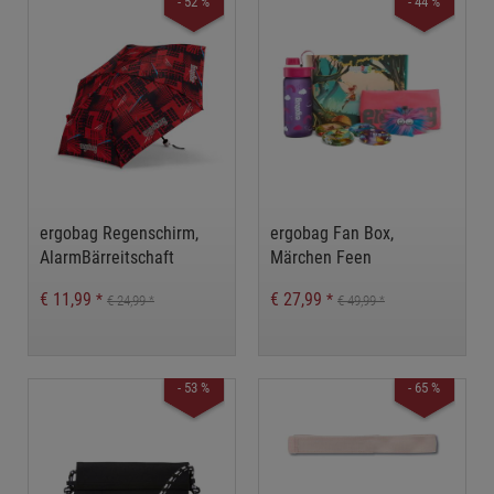
- 52 %
- 44 %
ergobag Regenschirm,
ergobag Fan Box,
AlarmBärreitschaft
Märchen Feen
€ 11,99
€ 27,99
*
*
€ 24,99
€ 49,99
*
*
- 53 %
- 65 %