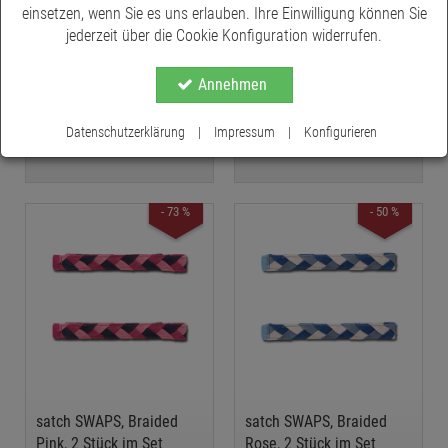
einsetzen, wenn Sie es uns erlauben. Ihre Einwilligung können Sie
jederzeit über die Cookie Konfiguration widerrufen.
satch SWAPS, Urban Grey,
satch SWAPS, Wyld, 2
Annehmen
2 Stück im Set
Stück im Set
€ 2,95
€ 2,95
*
*
Datenschutzerklärung
|
Impressum
|
Konfigurieren
€ 9,99
€ 9,99
*
*
- 73 %
- 50 %
satch SWAPS, Braided
satch SWAPS, Braided
Pink, 2 Stück im Set
Rose, 2 Stück im Set