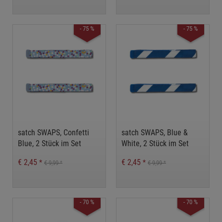
- 75 %
- 75 %
satch SWAPS, Confetti
satch SWAPS, Blue &
Blue, 2 Stück im Set
White, 2 Stück im Set
€ 2,45
€ 2,45
*
*
€ 9,99
€ 9,99
*
*
- 70 %
- 70 %