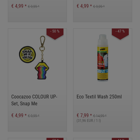
€ 4,99
€ 4,99
*
*
€ 9,99
€ 9,99
*
*
- 50 %
- 47 %
Coocazoo COLOUR UP-
Eco Textil Wash 250ml
Set, Snap Me
€ 4,99
€ 7,99
*
*
€ 9,99
€ 14,99
*
*
(31,96 EUR / 1 l)