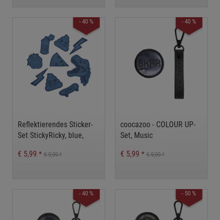
- 40 %
- 40 %
Reflektierendes Sticker-
coocazoo - COLOUR UP-
Set StickyRicky, blue,
Set, Music
selbstklebende Textil-
€ 5,99
€ 5,99
*
*
€ 9,99
€ 9,99
*
*
Sticker
- 40 %
- 50 %