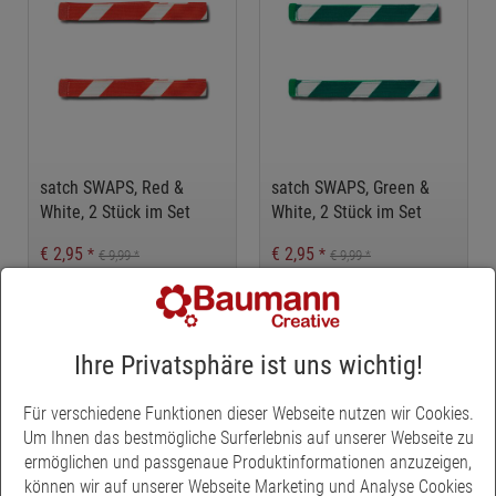
satch SWAPS, Red &
satch SWAPS, Green &
White, 2 Stück im Set
White, 2 Stück im Set
€ 2,95
€ 2,95
*
*
€ 9,99
€ 9,99
*
*
- 70 %
- 70 %
Ihre Privatsphäre ist uns wichtig!
Für verschiedene Funktionen dieser Webseite nutzen wir Cookies.
Um Ihnen das bestmögliche Surferlebnis auf unserer Webseite zu
ermöglichen und passgenaue Produktinformationen anzuzeigen,
können wir auf unserer Webseite Marketing und Analyse Cookies