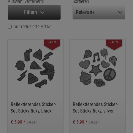
Auswahl verfeinern:
Sortieren
Filtern
nur reduzierte Artikel
- 40 %
- 40 %
Reflektierendes Sticker-
Reflektierendes Sticker-
Set StickyRicky, black,
Set StickyRicky, silver,
selbstklebende Textil-
selbstklebende Textil-
€ 5,99
€ 5,99
*
*
€ 9,99
€ 9,99
*
*
Sticker
Sticker