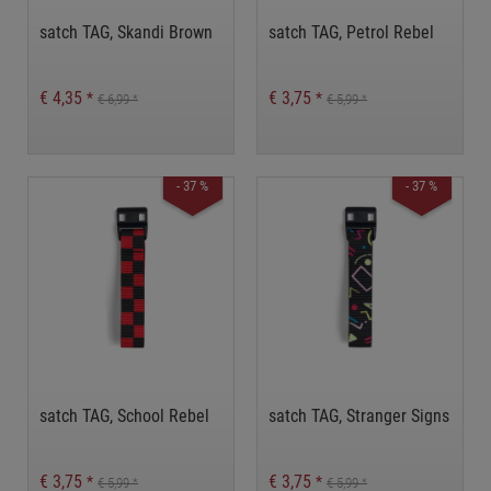
satch TAG, Skandi Brown
satch TAG, Petrol Rebel
€ 4,35
€ 3,75
*
*
€ 6,99
€ 5,99
*
*
- 37 %
- 37 %
satch TAG, School Rebel
satch TAG, Stranger Signs
€ 3,75
€ 3,75
*
*
€ 5,99
€ 5,99
*
*