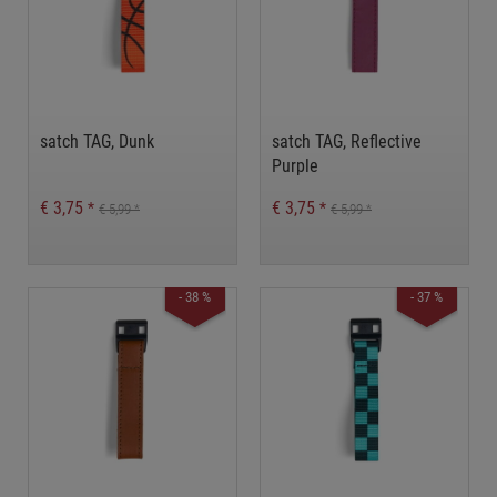
satch TAG, Dunk
satch TAG, Reflective
Purple
€ 3,75
€ 3,75
*
*
€ 5,99
€ 5,99
*
*
- 38 %
- 37 %