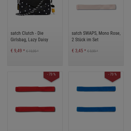
satch Clutch - Die
satch SWAPS, Mono Rose,
Girlsbag, Lazy Daisy
2 Stück im Set
€ 9,49
€ 3,45
*
*
€ 19,99
€ 9,99
*
*
- 73 %
- 73 %