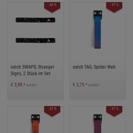
- 60 %
- 37 %
satch SWAPS, Stranger
satch TAG, Spider Web
Signs, 2 Stück im Set
€ 3,99
€ 3,75
*
*
€ 9,99
€ 5,99
*
*
- 37 %
- 37 %