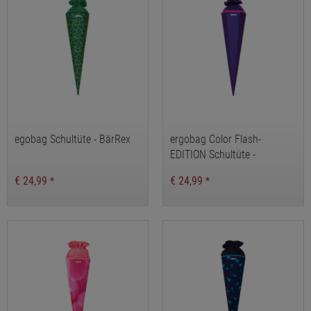
egobag Schultüte - BärRex
ergobag Color Flash-
EDITION Schultüte -
PerlentauchBär
€ 24,99
€ 24,99
*
*