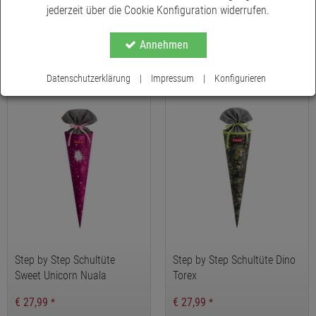
jederzeit über die Cookie Konfiguration widerrufen.
Step by Step Schultüte, Star
Step by Step Schultüte Dog
Stella
Basty
Annehmen
€ 27,99
€ 27,99
*
*
Datenschutzerklärung
|
Impressum
|
Konfigurieren
Step by Step Schultüte
Step by Step Schultüte Dino
Sweet Unicorn Nuala
Torex
€ 27,99
€ 27,99
*
*