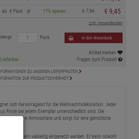
€ 9,45
ab
4 Pack
je
17% sparen
€ 7,94
zzgl. Versandkosten
Menge
Pack
In den Warenkorb
Artikel merken
Lieferbar
Fragen zum Produkt
NFORMATIONEN ZU UNSEREN LIEFERFRISTEN
NFORMATION ZUR PRODUKTSICHERHEIT
eignet sich hervorragend für die Weihnachtsdekoration. Jeder
aus Rinde bei jedem Exemplar unterschiedlich sind. Die
eine behagliche Atmosphäre und sorgt für eine gemütliche
er Birkenstern vielseitig eingesetzt werden. Er kann sowohl