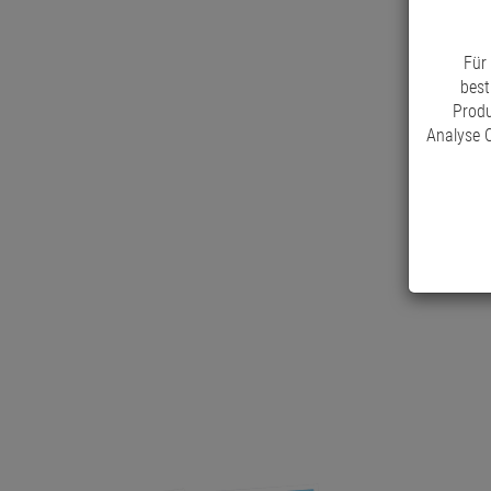
Für
best
Produ
Analyse C