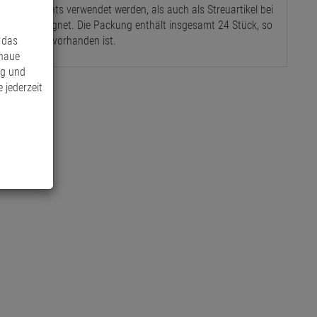
Arrangements verwendet werden, als auch als Streuartikel bei
rragend geeignet. Die Packung enthält insgesamt 24 Stück, so
 das
 Dekoration vorhanden ist.
enaue
ng und
 jederzeit