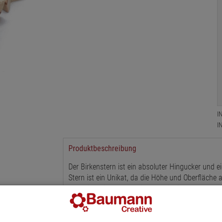
I
I
Produktbeschreibung
Der Birkenstern ist ein absoluter Hingucker und 
Stern ist ein Unikat, da die Höhe und Oberfläche 
Natürlichkeit des Materials verleiht jedem Raum 
Stimmung in der kalten Jahreszeit.
Dank seiner Größe von Ø 4,5 x Höhe 1-3 cm kann d