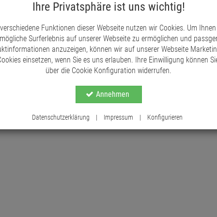
Ihre Privatsphäre ist uns wichtig!
zur Dekoration von Kränzen und weihnachtlichen 
Tischdekorationen. Auch zum Stellen ist er hervo
 verschiedene Funktionen dieser Webseite nutzen wir Cookies. Um Ihnen
dass ausreichend Material für eine ansprechende
mögliche Surferlebnis auf unserer Webseite zu ermöglichen und passg
ktinformationen anzuzeigen, können wir auf unserer Webseite Marketi
ookies einsetzen, wenn Sie es uns erlauben. Ihre Einwilligung können Sie
über die Cookie Konfiguration widerrufen.
Annehmen
Datenschutzerklärung
|
Impressum
|
Konfigurieren