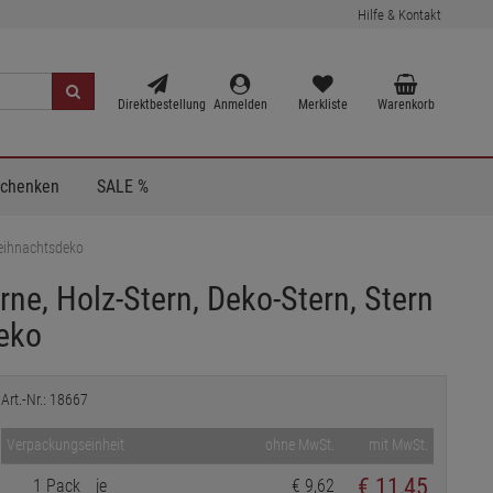
Hilfe & Kontakt
Direktbestellung
Anmelden
Merkliste
Warenkorb
Schenken
SALE %
Weihnachtsdeko
rne, Holz-Stern, Deko-Stern, Stern
eko
Art.-Nr.: 18667
Verpackungseinheit
ohne MwSt.
mit MwSt.
€
11,45
1 Pack
je
€ 9,62