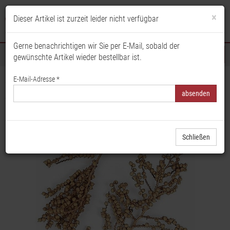
×
Dieser Artikel ist zurzeit leider nicht verfügbar
Anmelden
Merkliste
Warenkorb
Gerne benachrichtigen wir Sie per E-Mail, sobald der
gewünschte Artikel wieder bestellbar ist.
Sortiment
E-Mail-Adresse *
Startseite
Floristik & Dekoration
Trockenblumen & Früchte
Exoten
Canella, Exoten, Grabgestecke, Grabschmuck, Allerheiligengestecke,
Trauerfloristik, Trockenblumen
Schließen