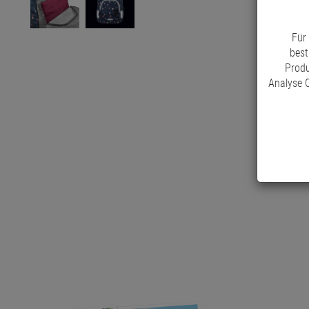
Für
best
Produ
Analyse C