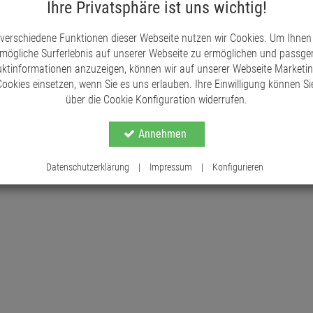
zu einem Unikat.
Ihre Privatsphäre ist uns wichtig!
 verschiedene Funktionen dieser Webseite nutzen wir Cookies. Um Ihnen
Ideal für Schule, Freizeit und Sport
mögliche Surferlebnis auf unserer Webseite zu ermöglichen und passg
ktinformationen anzuzeigen, können wir auf unserer Webseite Marketi
Der coocazoo MATE ist nicht nur für die Schule 
ookies einsetzen, wenn Sie es uns erlauben. Ihre Einwilligung können Sie
Mit seinen tollen Designs und Farbkombination
über die Cookie Konfiguration widerrufen.
geht es nach der Schule direkt weiter zum Sport
tollen, auch frechen und ansprechenden Muster
Annehmen
Der coocazoo MATE bietet mit seinen Volumen vo
benötigt wird. Auch durch sein Gewicht von 135
Datenschutzerklärung
|
Impressum
|
Konfigurieren
Ballast.
Der perfekte Sitz dank dem EASY GROW SYS
Mit dem stufenlos und mitwachsenden Trages
ausgestattet. Mit Hilfe eines Drehmechanismus
verstellen. Zentral positioniert ist dieser an d
Feineinstellung direkt am Rücken durchgeführt