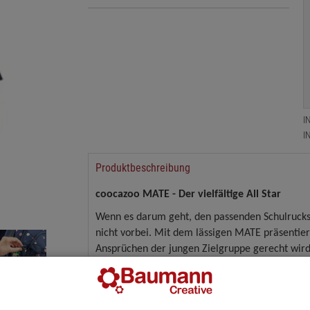
I
I
Produktbeschreibung
coocazoo MATE - Der vielfältige All Star
Wenn es darum geht, den passenden Schulrucksa
nicht vorbei. Mit dem lässigen MATE präsentiert
Ansprüchen der jungen Zielgruppe gerecht wird
Funktionen, die selbst an Tagen voller Action d
farblichen Highlights sorgen zudem die austau
individuell zu gestalten, können einzeln Sets h