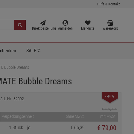
Hilfe & Kontakt
Direktbestellung
Anmelden
Merkliste
Warenkorb
Schenken
SALE %
TE Bubble Dreams
MATE Bubble Dreams
- 44 %
Art.-Nr.: 82092
€ 139,99
*
Verpackungseinheit
ohne MwSt.
mit MwSt.
€
79,00
1 Stück
je
€ 66,39