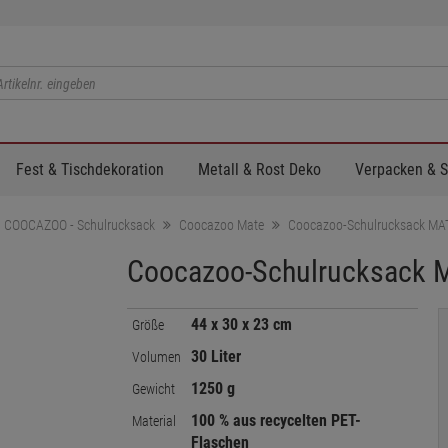
Fest & Tischdekoration
Metall & Rost Deko
Verpacken & 
COOCAZOO - Schulrucksack
Coocazoo Mate
Coocazoo-Schulrucksack MA
Coocazoo-Schulrucksack 
44 x 30 x 23 cm
Größe
30 Liter
Volumen
1250 g
Gewicht
100 % aus recycelten PET-
Material
Flaschen