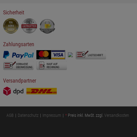
Sicherheit
Zahlungsarten
Versandpartner
AGB
Datenschutz
Impressum
*
Preis inkl. MwSt. zzgl.
Versandkosten