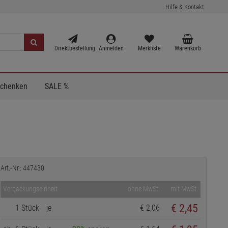
Hilfe & Kontakt
Direktbestellung
Anmelden
Merkliste
Warenkorb
Schenken
SALE %
Art.-Nr.: 447430
Verpackungseinheit
ohne MwSt.
mit MwSt.
€
2,45
1 Stück
je
€ 2,06