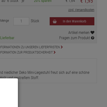
€ 1,95
ab
6 Stück
je
20% sparen
€ 1,64
zzgl. Versandkosten
Menge
Stück
In den Warenkorb
Artikel merken
Lieferbar
Fragen zum Produkt
NFORMATIONEN ZU UNSEREN LIEFERFRISTEN
NFORMATION ZUR PRODUKTSICHERHEIT
 niedlicher Deko Mini-Liegestuhl freut sich auf eine schöne
 Holz und gestreifem Stoff.