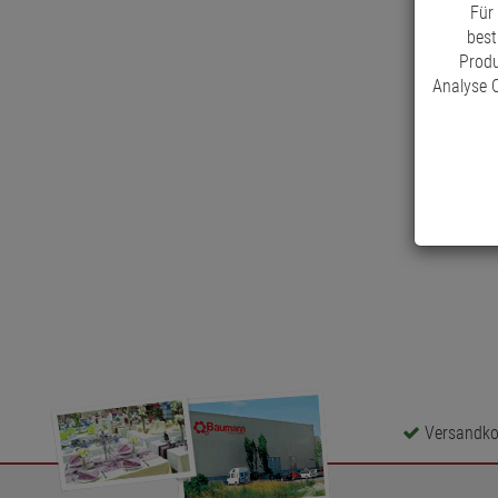
Für
best
Produ
Analyse C
Versandkos