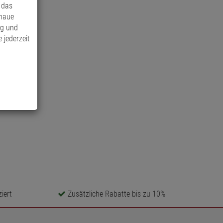
 das
enaue
ng und
 jederzeit
iert
Zusätzliche Rabatte bis zu 10%