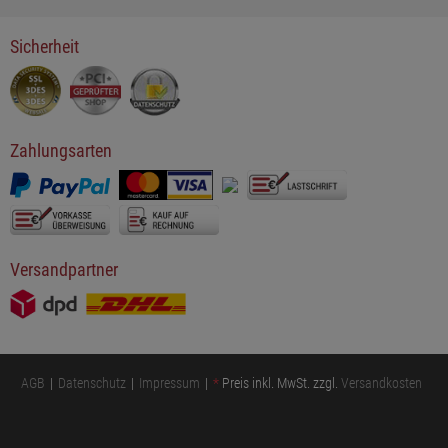
Sicherheit
Zahlungsarten
Versandpartner
AGB
Datenschutz
Impressum
*
Preis inkl. MwSt. zzgl.
Versandkosten