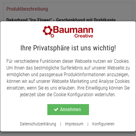
Produktbeschreibung
Dekorband "Ice Flower" - Geschenkband mit Drahtkante
Das Dekorband "Ice Flower" überzeugt mit einem eleganten,
winterlichen Design und setzt stilvolle Akzente bei
Geschenkverpackungen und Dekorationen. Das
Ihre Privatsphäre ist uns wichtig!
feine Schneeflockenmuster verleiht dem Band eine edle und
zugleich festliche Ausstrahlung, die besonders gut zu
Für verschiedene Funktionen dieser Webseite nutzen wir Cookies.
winterlichen und weihnachtlichen Arrangements passt.
Um Ihnen das bestmögliche Surferlebnis auf unserer Webseite zu
ermöglichen und passgenaue Produktinformationen anzuzeigen,
Mit einer Breite von 40 Millimetern eignet sich das Dekorband
können wir auf unserer Webseite Marketing und Analyse Cookies
ideal für dekorative Schleifen, Geschenkverpackungen,
einsetzen, wenn Sie es uns erlauben. Ihre Einwilligung können Sie
Adventskränze oder floristische Arbeiten. Die integrierte
Mehr anzeigen
jederzeit über die Cookie Konfiguration widerrufen.
Drahtkante sorgt dafür, dass sich das Band leicht formen lässt
und Schleifen dauerhaft ihre schöne Form behalten.
Annehmen
Die Rolle enthält 15 Meter Band, wodurch sich das Dekorband
vielseitig für kreative Bastelarbeiten und festliche Dekorationen
Datenschutzerklärung
|
Impressum
|
Konfigurieren
einsetzen lässt.