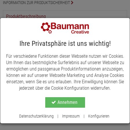
INFORMATION ZUR PRODUKTSICHERHEIT
Produktbeschreibung
Dieses Dekorband Luxury ist in den Farben gold, silber und rot
erhältlich und verleiht Ihren weihnachtlichen Dekorationen einen
schimmernden und edlen Glanz. Vielseitig einsetzbar für
Ihre Privatsphäre ist uns wichtig!
floristische Werke, wie Kränze und Gestecke, zum Binden von
Schleifen oder für Geschenke - dieses Zierband verleiht allen
Für verschiedene Funktionen dieser Webseite nutzen wir Cookies.
Dekos das gewisse Etwas. Auch für andere festliche Anlässe das
Um Ihnen das bestmögliche Surferlebnis auf unserer Webseite zu
restliche Jahr über ideal geeignet. Das Band hat eine formbare
ermöglichen und passgenaue Produktinformationen anzuzeigen,
Drahtkante, die die Schleifen schön in Form bringen. Es ist in drei
können wir auf unserer Webseite Marketing und Analyse Cookies
verschiedenen Breiten erhältlich.
einsetzen, wenn Sie es uns erlauben. Ihre Einwilligung können Sie
jederzeit über die Cookie Konfiguration widerrufen.
Annehmen
Datenschutzerklärung
|
Impressum
|
Konfigurieren