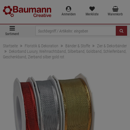
Anmelden
Merkliste
Warenkorb
Sortiment
Startseite
Floristik & Dekoration
Bänder & Stoffe
Zier & Dekorbänder
Dekorband Luxury, Weihnachtsband, Silberband, Goldband, Schleifenband,
Geschenkband, Zierband silber gold rot