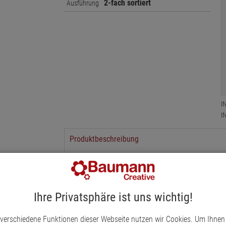
2-fach sortiert
Ausführung
I
I
Produktbeschreibung
Mit diesen süßen Dekosteckern Hase Emil versetz
eine österliche Stimmung. Liebevoll verarbeitet a
verbreiten die lustig lächelnden Häschen eine g
6 cm, mit biegbarem Drahtstiel, 2-fach sortiert
Ihre Privatsphäre ist uns wichtig!
 verschiedene Funktionen dieser Webseite nutzen wir Cookies. Um Ihnen