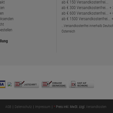
akt
ab € 150 Versandkostenfrei...
ten
ab € 300 Versandkostenfrei... +
ten
ab € 600 Versandkostenfrei... +
ücksenden
ab € 1500 Versandkostenfrei...
cht
...Versandkostenfrei innerhalb Deuts
estellen
Österreich
llung
AGB
Datenschutz
Impressum
*
Preis inkl. MwSt. zzgl.
Versandkosten