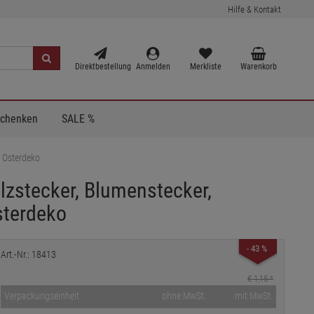
Hilfe & Kontakt
Direktbestellung
Anmelden
Merkliste
Warenkorb
Schenken
SALE %
, Osterdeko
lzstecker, Blumenstecker,
sterdeko
- 43 %
Art.-Nr.: 18413
€ 1,15
*
Verpackungseinheit
ohne MwSt.
mit MwSt.