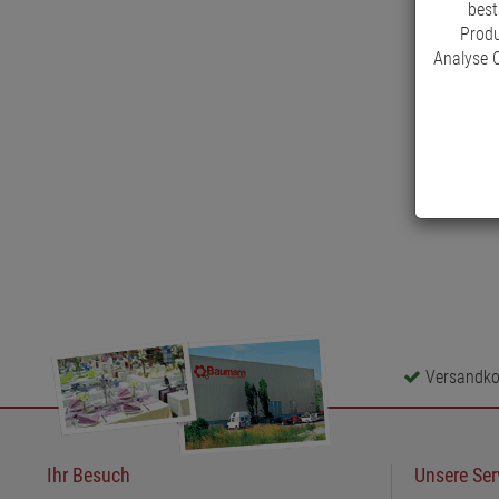
best
Produ
Analyse C
Versandkos
Ihr Besuch
Unsere Ser