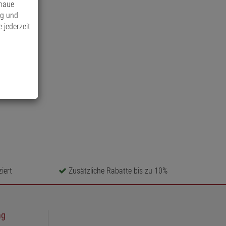
enaue
ng und
 jederzeit
iert
Zusätzliche Rabatte bis zu 10%
ng