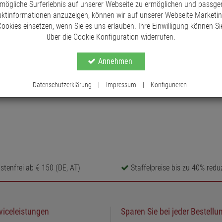
mögliche Surferlebnis auf unserer Webseite zu ermöglichen und passg
ktinformationen anzuzeigen, können wir auf unserer Webseite Marketi
ookies einsetzen, wenn Sie es uns erlauben. Ihre Einwilligung können Sie
über die Cookie Konfiguration widerrufen.
Annehmen
Datenschutzerklärung
|
Impressum
|
Konfigurieren
tenfrei ab € 150 (DE, AT)
Staffelpreise bis zu 40% reduz
viceleistungen
Sparen Sie bei jeder Bestellu