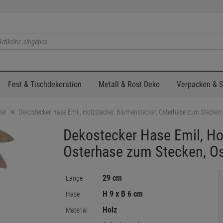
Fest & Tischdekoration
Metall & Rost Deko
Verpacken & 
ker
Dekostecker Hase Emil, Holzstecker, Blumenstecker, Osterhase zum Stecken
Dekostecker Hase Emil, Ho
Osterhase zum Stecken, O
29 cm
Länge
H 9 x B 6 cm
Hase
Holz
Material