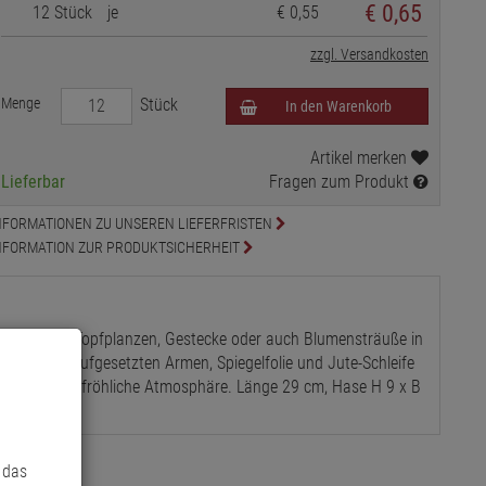
€
0,65
12 Stück
je
€ 0,55
zzgl. Versandkosten
Menge
Stück
In den Warenkorb
Artikel merken
Lieferbar
Fragen zum Produkt
NFORMATIONEN ZU UNSEREN LIEFERFRISTEN
NFORMATION ZUR PRODUKTSICHERHEIT
en Sie Ihre Topfplanzen, Gestecke oder auch Blumensträuße in
us Holz mit aufgesetzten Armen, Spiegelfolie und Jute-Schleife
emütliche und fröhliche Atmosphäre. Länge 29 cm, Hase H 9 x B
 das