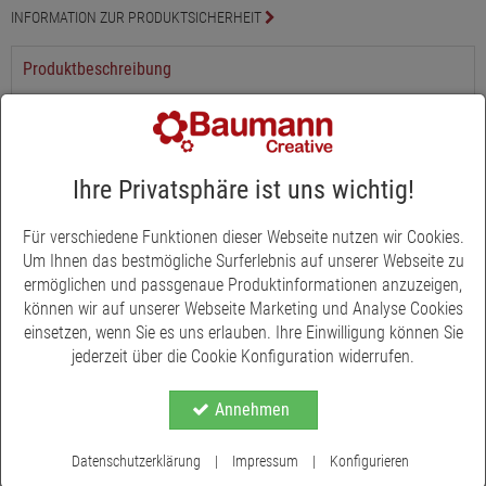
INFORMATION ZUR PRODUKTSICHERHEIT
Produktbeschreibung
Der Dekostecker Stern Taparo aus Metall ist eine stilvolle
Ergänzung für jede Weihnachtsdekoration. Mit seinem
charmanten Stern-Design und der edlen Farbgebung verleiht der
Stecker Pflanzen, Blumenarrangements und Tischdekorationen
Ihre Privatsphäre ist uns wichtig!
eine festliche und elegante Note. Der Dekostecker hat eine Länge
von sechsundzwanzig Zentimetern und der Stern misst einen
Für verschiedene Funktionen dieser Webseite nutzen wir Cookies.
Durchmesser von sieben Zentimetern, wodurch er sich perfekt in
Um Ihnen das bestmögliche Surferlebnis auf unserer Webseite zu
jede Dekoration einfügt, ohne aufdringlich zu wirken.
ermöglichen und passgenaue Produktinformationen anzuzeigen,
können wir auf unserer Webseite Marketing und Analyse Cookies
Verfügbar in den Farben weiß und salbei, bietet der Dekostecker
einsetzen, wenn Sie es uns erlauben. Ihre Einwilligung können Sie
Stern Taparo vielseitige Einsatzmöglichkeiten. Die zarten
jederzeit über die Cookie Konfiguration widerrufen.
Farbtöne passen ideal zu verschiedenen Dekorationsstilen und
Mehr anzeigen
lassen sich sowohl in modernen als auch in traditionell
Annehmen
eingerichteten Räumen hervorragend kombinieren. Ob als
Blickfang in Topfpflanzen, als festliche Verzierung auf dem Tisch
oder in Gestecken - der Dekostecker bringt eine festliche
Datenschutzerklärung
|
Impressum
|
Konfigurieren
Atmosphäre in jedes Zuhause.