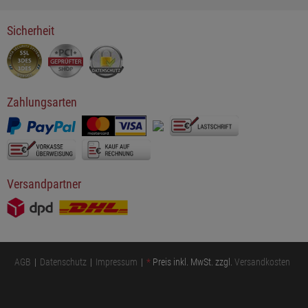
Sicherheit
Zahlungsarten
Versandpartner
AGB
Datenschutz
Impressum
*
Preis inkl. MwSt. zzgl.
Versandkosten