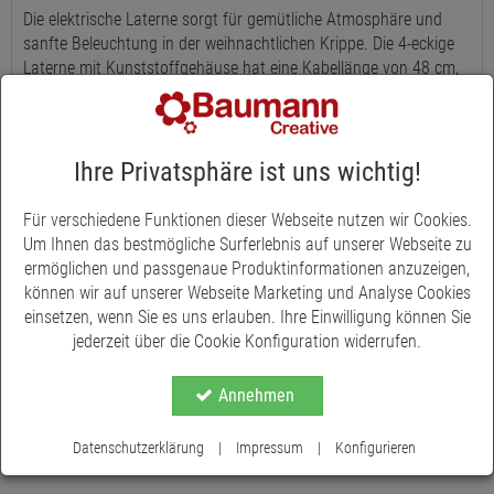
Die elektrische Laterne sorgt für gemütliche Atmosphäre und
sanfte Beleuchtung in der weihnachtlichen Krippe. Die 4-eckige
Laterne mit Kunststoffgehäuse hat eine Kabellänge von 48 cm,
die Birnen sind nicht austauschbar. Die Laterne wird mit Batterie
oder Trafo 3,5 V betrieben. (Artikel-Nr. 9316 bzw. 9317). Krippen
sind ein wunderbarer Blickfang zur Weihnachtszeit und werden
von Jung und Alt gerne bestaunt. Neben den klassischen
Ihre Privatsphäre ist uns wichtig!
Hauptfiguren gelingt eine liebevolle und individuelle Gestaltung
der Krippenlandschaften mit Zubehör wie Brücken, Zäunen,
Für verschiedene Funktionen dieser Webseite nutzen wir Cookies.
Bäumen, Werkzeugen, Lampen mit Elektrik, Feuerstellen,
Um Ihnen das bestmögliche Surferlebnis auf unserer Webseite zu
Brunnen oder verschiedenartige Tiere usw. Bei uns im Online-
ermöglichen und passgenaue Produktinformationen anzuzeigen,
Shop finden Sie eine große Auswahl an Krippenzubehör und
können wir auf unserer Webseite Marketing und Analyse Cookies
Zusatzfiguren.
einsetzen, wenn Sie es uns erlauben. Ihre Einwilligung können Sie
jederzeit über die Cookie Konfiguration widerrufen.
Annehmen
Datenschutzerklärung
|
Impressum
|
Konfigurieren