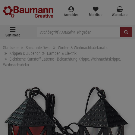
Anmelden
Merkliste
Warenkorb
Sortiment
Startseite
Saisonale Deko
Winter- & Weihnachtsdekoration
Krippen & Zubehör
Lampen & Elektrik
Elekrische Kunstoff Laterne - Beleuchtung Krippe, Weihnachtskrippe,
Weihnachsdeko