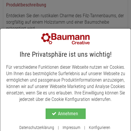
Produktbeschreibung
Entdecken Sie den rustikalen Charme des Filz-Tannenbaums, der
sorgfältig auf einem Holzstamm und einer Baumscheibe
präsentiert wird.
Mit einer Höhe von 18 cm und einer Breite von 10,5 cm passt
dieser Tannenbaum perfekt auf jede Tischplatte oder
Fensterbank. Das natürliche Grün und die sortierten Muster
Ihre Privatsphäre ist uns wichtig!
verleihen jeder Weihnachtsdekoration eine warme, einladende
Note. Jeder Baum ist mit einem filigranen Stern verziert, was ihn
Für verschiedene Funktionen dieser Webseite nutzen wir Cookies.
zu einer idealen Geschenkidee macht.
Um Ihnen das bestmögliche Surferlebnis auf unserer Webseite zu
ermöglichen und passgenaue Produktinformationen anzuzeigen,
Diese Filzbäume sind nicht nur eine Dekoration, sondern
können wir auf unserer Webseite Marketing und Analyse Cookies
symbolisieren durch die Verwendung von natürlichen Materialien
einsetzen, wenn Sie es uns erlauben. Ihre Einwilligung können Sie
auch eine nachhaltige Wahl.
jederzeit über die Cookie Konfiguration widerrufen.
Annehmen
Datenschutzerklärung
|
Impressum
|
Konfigurieren