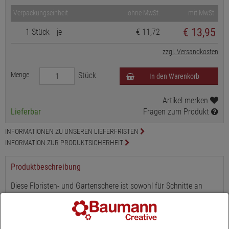
Verpackungseinheit
ohne MwSt.
mit MwSt.
€
13,95
1 Stück
je
€ 11,72
zzgl. Versandkosten
Menge
Stück
In den Warenkorb
Artikel merken
Lieferbar
Fragen zum Produkt
INFORMATIONEN ZU UNSEREN LIEFERFRISTEN
INFORMATION ZUR PRODUKTSICHERHEIT
Produktbeschreibung
Diese Floristen- und Gartenschere ist sowohl für Schnitte an
Blütenstielen für Sträuße und Gestecke als auch im
Außenbereich zum Schneiden von Sträuchern und Rosen die
ideale Wahl. Ohne großen Krafteinsatz wird der Rückschnitt Ihrer