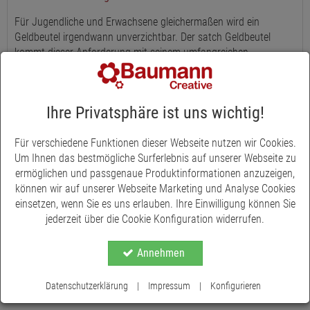
Für Jugendliche und Erwachsene gleichermaßen wird ein
Geldbeutel irgendwann unverzichtbar. Der satch Geldbeutel
kommt dieser Anforderung mit seinem umfangreichen
Platzangebot für alles Wichtige, wie beispielsweise Fahrkarte,
Bargeld und Schülerausweis, nach. Er zeichnet sich durch einen
einfachen Klettverschluss aus, der das Öffnen und Schließen
Ihre Privatsphäre ist uns wichtig!
spielend leicht macht. Zudem besitzt er im Inneren ein Fach für
Banknoten, ein Münzfach und drei Kartenfächer, ergänzt durch
Für verschiedene Funktionen dieser Webseite nutzen wir Cookies.
ein kleines Sichtfach. satch-Produkte sind nicht nur REACH-
Um Ihnen das bestmögliche Surferlebnis auf unserer Webseite zu
konform, sondern auch bluesign-Systempartner, was eine
ermöglichen und passgenaue Produktinformationen anzuzeigen,
umweltschonende Herstellung der verwendeten Materialien
können wir auf unserer Webseite Marketing und Analyse Cookies
verspricht. Die Geldbeutel von satch werden ausschließlich aus
einsetzen, wenn Sie es uns erlauben. Ihre Einwilligung können Sie
recycelten PET-Flaschen gefertigt.
jederzeit über die Cookie Konfiguration widerrufen.
Annehmen
Datenschutzerklärung
|
Impressum
|
Konfigurieren