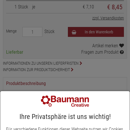
€
8,45
1 Stück
je
€ 7,10
zzgl. Versandkosten
Menge
Stück
In den Warenkorb
Artikel merken
Lieferbar
Fragen zum Produkt
INFORMATIONEN ZU UNSEREN LIEFERFRISTEN
INFORMATION ZUR PRODUKTSICHERHEIT
Produktbeschreibung
aus Polyresin
Ihre Privatsphäre ist uns wichtig!
Für verschiedene Funktionen dieser Webseite nutzen wir Cookies.