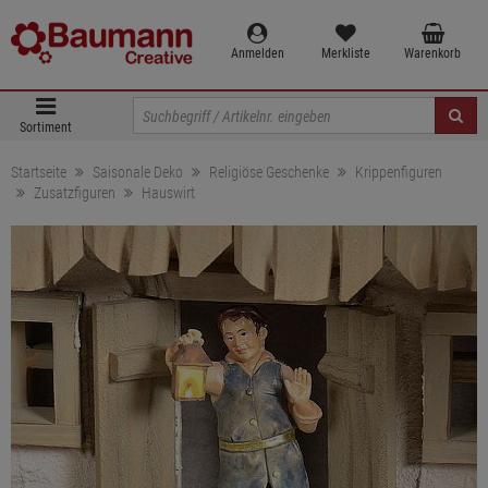
Anmelden
Merkliste
Warenkorb
Sortiment
Startseite
Saisonale Deko
Religiöse Geschenke
Krippenfiguren
Zusatzfiguren
Hauswirt