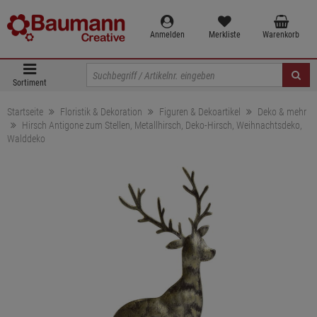
Anmelden
Merkliste
Warenkorb
Sortiment
Startseite
Floristik & Dekoration
Figuren & Dekoartikel
Deko & mehr
Hirsch Antigone zum Stellen, Metallhirsch, Deko-Hirsch, Weihnachtsdeko,
Walddeko