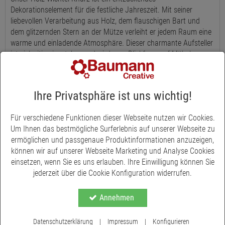
Dekorationselement für die festliche Jahreszeit. Mit seiner
liebevollen Verarbeitung aus Holz, dem flauschigen Bart und
dem glitzernden Stern an der Mütze verleiht er jedem Raum eine
warme und einladende Atmosphäre. Dieser charmante Aufsteller
ist vielseitig einsetzbar und wird zum Blickfang auf Möbeln,
Tischen und Fensterbrettern.
Der Holz-Wichtel Knurz eignet sich nicht nur perfekt zur eigenen
Ihre Privatsphäre ist uns wichtig!
Weihnachtsdekoration, sondern ist auch eine wunderbare
Geschenkidee für Ihre Liebsten. Seine kompakten Maße von
12 cm Höhe, 8 cm Breite und 4,5 cm Tiefe machen ihn zu einem
Für verschiedene Funktionen dieser Webseite nutzen wir Cookies.
idealen Mitbringsel für die Advents- und Weihnachtszeit.
Um Ihnen das bestmögliche Surferlebnis auf unserer Webseite zu
ermöglichen und passgenaue Produktinformationen anzuzeigen,
Entdecken Sie die zauberhafte Ausstrahlung unseres Holz-
können wir auf unserer Webseite Marketing und Analyse Cookies
Wichtels Knurz und verleihen Sie Ihrem Zuhause das gewisse
einsetzen, wenn Sie es uns erlauben. Ihre Einwilligung können Sie
Extra an festlichem Flair.
jederzeit über die Cookie Konfiguration widerrufen.
Annehmen
Datenschutzerklärung
|
Impressum
|
Konfigurieren