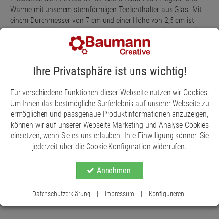
Wärme mit unserem sternförmigen Teelichthalter aus Glas. Mit
einem Durchmesser von 7 cm und einer Höhe von 2,5 cm ist
dieser exquisite Halter perfekt dimensioniert, um eine gemütliche
und einladende Atmosphäre zu schaffen. Dieser Halter wurde
speziell für Teelichte entworfen und bietet eine sichere und
stilvolle Möglichkeit, Ihr Zuhause zu erhellen. Ob als zentrales
Ihre Privatsphäre ist uns wichtig!
Element auf Ihrem Esstisch, als sanftes Licht für entspannende
Bäder, oder als Teil eines festlichen Dekors, dieser Teelichthalter
Für verschiedene Funktionen dieser Webseite nutzen wir Cookies.
ist vielseitig einsetzbar und ein wunderschönes Geschenk für
Um Ihnen das bestmögliche Surferlebnis auf unserer Webseite zu
jeden Anlass. Bringen Sie mit diesem eleganten, sternförmigen
ermöglichen und passgenaue Produktinformationen anzuzeigen,
Teelichthalter aus Glas eine stimmungsvolle Beleuchtung in Ihr
können wir auf unserer Webseite Marketing und Analyse Cookies
Leben.
einsetzen, wenn Sie es uns erlauben. Ihre Einwilligung können Sie
jederzeit über die Cookie Konfiguration widerrufen.
Annehmen
Datenschutzerklärung
|
Impressum
|
Konfigurieren