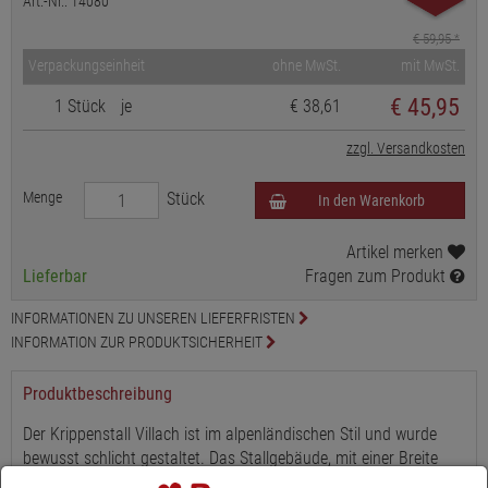
Art.-Nr.: 14080
€ 59,95
*
Verpackungseinheit
ohne MwSt.
mit MwSt.
€
45,95
1 Stück
je
€ 38,61
zzgl. Versandkosten
Menge
Stück
In den Warenkorb
Artikel merken
Lieferbar
Fragen zum Produkt
INFORMATIONEN ZU UNSEREN LIEFERFRISTEN
INFORMATION ZUR PRODUKTSICHERHEIT
Produktbeschreibung
Der Krippenstall Villach ist im alpenländischen Stil und wurde
bewusst schlicht gestaltet. Das Stallgebäude, mit einer Breite
von 46 cm, Tiefe von 27,5 cm und über einer Höhe von 24 cm,