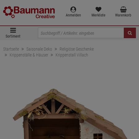
Anmelden
Merkliste
Warenkorb
Sortiment
Startseite
Saisonale Deko
Religiöse Geschenke
Krippenställe & Häuser
Krippenstall Villach