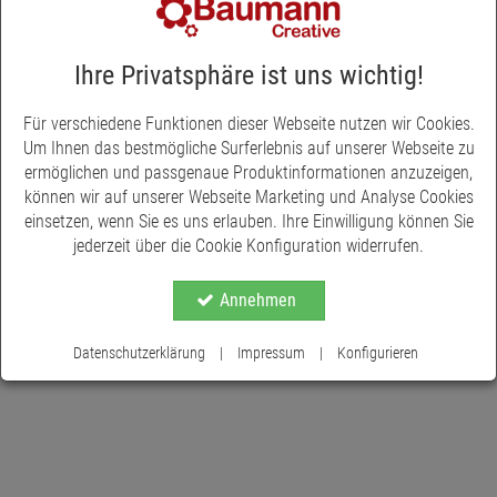
ist bis ins Detail liebevoll gestaltet, angefangen mit einem kleinen
gefüllten Heuboden, einer integrierter Futterkrippe an der
Innenwand, mit Holzschindeln als Dach, bis hin zur verputzten
Ihre Privatsphäre ist uns wichtig!
Wänden und einem typischen Sprossenfenster. Er ist für
Krippenfiguren in der Größe von ca. 10 cm geeignet.
Für verschiedene Funktionen dieser Webseite nutzen wir Cookies.
Um Ihnen das bestmögliche Surferlebnis auf unserer Webseite zu
ermöglichen und passgenaue Produktinformationen anzuzeigen,
können wir auf unserer Webseite Marketing und Analyse Cookies
einsetzen, wenn Sie es uns erlauben. Ihre Einwilligung können Sie
jederzeit über die Cookie Konfiguration widerrufen.
Annehmen
Datenschutzerklärung
|
Impressum
|
Konfigurieren