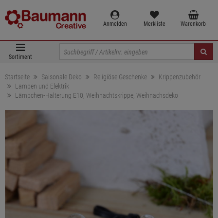
Anmelden
Merkliste
Warenkorb
Sortiment
Startseite
Saisonale Deko
Religiöse Geschenke
Krippenzubehör
Lampen und Elektrik
Lämpchen-Halterung E10, Weihnachtskrippe, Weihnachsdeko