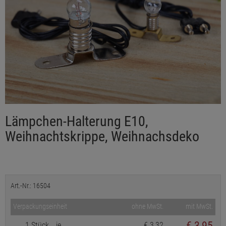
Lämpchen-Halterung E10,
Weihnachtskrippe, Weihnachsdeko
Art.-Nr.: 16504
Verpackungseinheit
ohne MwSt.
mit MwSt.
€
3,95
1 Stück
je
€ 3,32