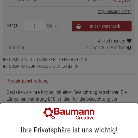
zzgl. Versandkosten
Menge
Stück
In den Warenkorb
Artikel merken
Lieferbar
Fragen zum Produkt
INFORMATIONEN ZU UNSEREN LIEFERFRISTEN
INFORMATION ZUR PRODUKTSICHERHEIT
Produktbeschreibung
Gestalten sie ihre Krippe, mit einer Beleuchtung attraktiver. Die
Lämpchen-Halterung E10 ist ideal für die Beleuchtung von
Krippenställe, Feuerstellen . Das Kabel hat eine Länge von 50
cm.
Ihre Privatsphäre ist uns wichtig!