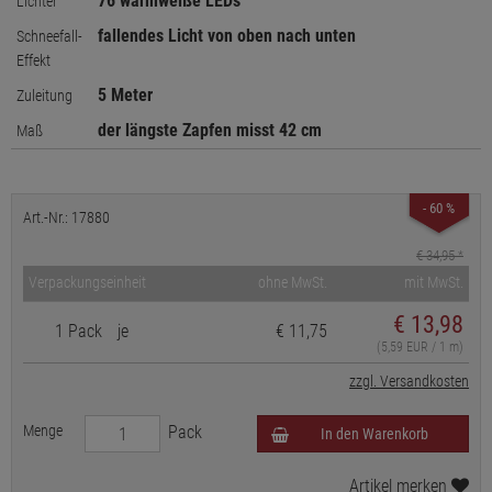
76 warmweiße LEDs
Lichter
fallendes Licht von oben nach unten
Schneefall-
Effekt
5 Meter
Zuleitung
der längste Zapfen misst 42 cm
Maß
- 60 %
Art.-Nr.: 17880
€ 34,95
*
Verpackungseinheit
ohne MwSt.
mit MwSt.
€
13,98
1 Pack
je
€ 11,75
(5,59 EUR / 1 m)
zzgl. Versandkosten
Menge
Pack
In den Warenkorb
Artikel merken