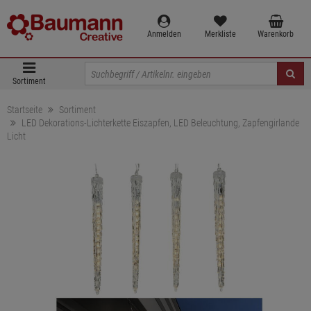
Anmelden
Merkliste
Warenkorb
Sortiment
Startseite
Sortiment
LED Dekorations-Lichterkette Eiszapfen, LED Beleuchtung, Zapfengirlande
Licht