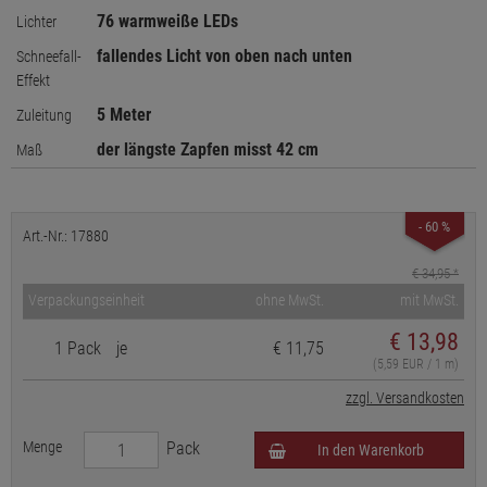
76 warmweiße LEDs
Lichter
fallendes Licht von oben nach unten
Schneefall-
Effekt
5 Meter
Zuleitung
der längste Zapfen misst 42 cm
Maß
- 60 %
Art.-Nr.: 17880
€ 34,95
*
Verpackungseinheit
ohne MwSt.
mit MwSt.
€
13,98
1 Pack
je
€ 11,75
(5,59 EUR / 1 m)
zzgl. Versandkosten
Menge
Pack
In den Warenkorb