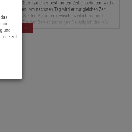
enn Sie den Stern zu einer bestimmten Zeit einschalten, wird er
h ausschalten. Am nächsten Tag wird er zur gleichen Zeit
chaltet. Wenn Sie den Polarstern zwischenzeitlich manuell
 das
matisch an. Für den Betrieb benötigen Sie lediglich drei AA-
enaue
Mehr anzeigen
die 5 Meter lange Kabelzuleitung sorgt dafür, dass Sie den
ng und
hten. Dieser LED Polarstern wird sicherlich Ihr Zuhause mit
 jederzeit
rnde Blicke auf sich ziehen.