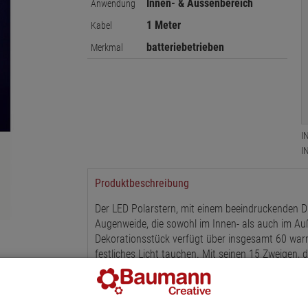
Innen- & Aussenbereich
Anwendung
1 Meter
Kabel
batteriebetrieben
Merkmal
I
I
Produktbeschreibung
Der LED Polarstern, mit einem beeindruckenden D
Augenweide, die sowohl im Innen- als auch im Au
Dekorationsstück verfügt über insgesamt 60 warm
festliches Licht tauchen. Mit seinen 15 Zweigen, d
ein ansprechendes und filigranes Design. Jeder Z
das dem Stern einen Hauch von Eleganz verleiht. 
der für zusätzlichen Komfort sorgt. Mit diesem T