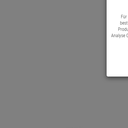
Für
best
Produ
Analyse C