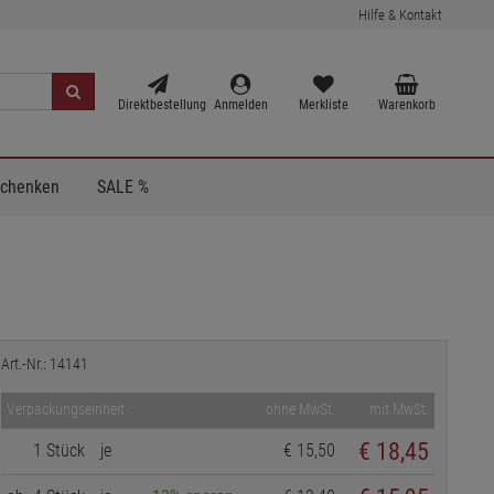
Hilfe & Kontakt
Direktbestellung
Anmelden
Merkliste
Warenkorb
Schenken
SALE %
Art.-Nr.: 14141
Verpackungseinheit
ohne MwSt.
mit MwSt.
€
18,45
1 Stück
je
€ 15,50