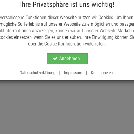
ausschalten oder die Timer-Funktion aktivieren. W
Ihre Privatsphäre ist uns wichtig!
für 6 Stunden leuchten und sich dann automatisc
erneut durch die integrierte Zeitschaltuhr einges
 verschiedene Funktionen dieser Webseite nutzen wir Cookies. Um Ihnen
einschalten, passt sich die Timer-Einstellung auto
mögliche Surferlebnis auf unserer Webseite zu ermöglichen und passg
Batterien (nicht im Lieferumfang enthalten), und 
ktinformationen anzuzeigen, können wir auf unserer Webseite Marketi
Stern bequem platzieren können, wo immer Sie möc
ookies einsetzen, wenn Sie es uns erlauben. Ihre Einwilligung können Sie
einer festlichen Atmosphäre erfüllen und bewunde
über die Cookie Konfiguration widerrufen.
Annehmen
Datenschutzerklärung
|
Impressum
|
Konfigurieren