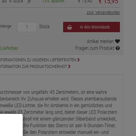
€ 15,95
ab
4 Stück
je
13% sparen
€ 13,40
zzgl. Versandkosten
Menge
Stück
In den Warenkorb
Artikel merken
Lieferbar
Fragen zum Produkt
NFORMATIONEN ZU UNSEREN LIEFERFRISTEN
NFORMATION ZUR PRODUKTSICHERHEIT
urchmesser von ungefähr 45 Zentimetern, ist eine wahre
ßenbereich Ihr Zuhause erhellen wird. Dieses atemberaubende
weiße LED-Lichter, die Ihr Ambiente in ein gemütliches und
ie jeweils 23 Zentimeter lang sind, bietet dieser LED Polarstern
weig ist kunstvoll mit einem glänzenden Silberband umwickelt,
Eine praktische Funktion des Sterns ist sein 6-Stunden-Timer,
imer können Sie den Polarstern entweder manuell ein- und