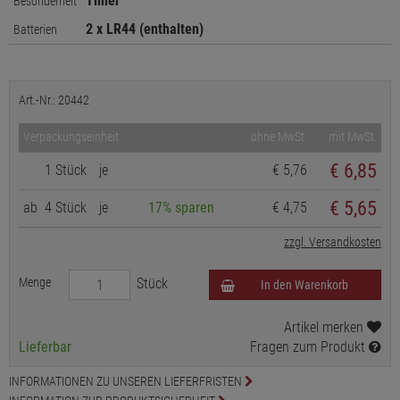
Timer
Besonderheit
2 x LR44 (enthalten)
Batterien
Art.-Nr.: 20442
Verpackungseinheit
ohne MwSt.
mit MwSt.
€
6,85
1 Stück
je
€ 5,76
€ 5,65
ab
4 Stück
je
17% sparen
€ 4,75
zzgl. Versandkosten
Menge
Stück
In den Warenkorb
Artikel merken
Lieferbar
Fragen zum Produkt
INFORMATIONEN ZU UNSEREN LIEFERFRISTEN