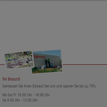
hochwertige, mattweiße Porzellan verleiht der Figur eine zeitlose
Eleganz, die sich harmonisch in viele Einrichtungsstile einfügt -
von klassisch bis modern.
Der Porzellanhase wird mit zwei LR44-Knopfzellen betrieben, die
bereits im Lieferumfang enthalten sind. So ist die Leuchtdeko
sofort einsatzbereit und flexibel platzierbar - ganz ohne Kabel
oder Steckdose.
Ihr Besuch
Geniessen Sie Ihren Einkauf bei uns und sparen Sie bis zu 70%.
Mo bis Fr 10.00 Uhr - 18.00 Uhr
Sa 9.00 Uhr - 13.00 Uhr