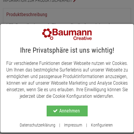
INFORMATION ZUR PRODUKTSICHERHEIT
Produktbeschreibung
LED-Porzellanhase mit Timer - stilvolle Osterdeko mit
Beleuchtung
Dieser elegante LED-Hase aus weißem Porzellan bringt sanftes
Ihre Privatsphäre ist uns wichtig!
Licht und stilvolle Akzente in Ihre Frühlings- und
Osterdekoration. Die feine Blumenprägung auf der Vorderseite
verleiht der Figur eine natürliche Note, während die integrierten
Für verschiedene Funktionen dieser Webseite nutzen wir Cookies.
Lichtpunkte für ein stimmungsvolles Leuchten sorgen - ideal für
Um Ihnen das bestmögliche Surferlebnis auf unserer Webseite zu
Fensterbank, Sideboard oder gedeckten Tisch.
ermöglichen und passgenaue Produktinformationen anzuzeigen,
können wir auf unserer Webseite Marketing und Analyse Cookies
Dank der integrierten LED-Beleuchtung und der praktischen
einsetzen, wenn Sie es uns erlauben. Ihre Einwilligung können Sie
Timerfunktion schaltet sich der Porzellanhase automatisch
jederzeit über die Cookie Konfiguration widerrufen.
Mehr anzeigen
täglich zur gleichen Zeit ein und nach sechs Stunden wieder aus.
Der dezente Warmlicht-Effekt sorgt für gemütliche Stimmung in
Annehmen
den Abendstunden - ganz ohne Aufwand.
Mit einer Höhe von 14 cm, einer Breite von 7 cm und einer Tiefe
Datenschutzerklärung
|
Impressum
|
Konfigurieren
von 3 cm findet der LED-Hase nahezu überall Platz. Das