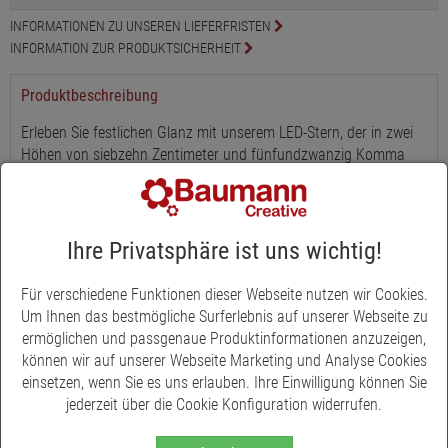
INFORMATIONEN ZU UNSEREN LIEFERFRISTEN
INFORMATION ZUR PRODUKTSICHERHEIT
Produktbeschreibung
Erleben Sie festlichen Glanz mit unserem LED-Stern, der in zwei
Höhen von siebzehn Zentimeter und fünfundzwanzig Komma
fünf Zentimeter erhältlich ist. Dieses Dekorationsstück vereint
moderne Technologie und traditionelle Eleganz. Ausgestattet mit
energieeffizienten LED-Leuchten, die ein warmweißes Licht
ausstrahlen, bietet der Stern eine stimmungsvolle Beleuchtung
Ihre Privatsphäre ist uns wichtig!
für jeden Raum. Die robuste Metallkonstruktion in stilvollem
Dunkelgrau garantiert Langlebigkeit und Standsicherheit. Perfekt
Für verschiedene Funktionen dieser Webseite nutzen wir Cookies.
kombinierbar mit einer Tannen- oder Efeugirlande, um das
Um Ihnen das bestmögliche Surferlebnis auf unserer Webseite zu
festliche Flair zu erhöhen. Mit einer 6 Stunden-Timerfunktion
ermöglichen und passgenaue Produktinformationen anzuzeigen,
ausgestattet, erleichtert dieser Stern die Gestaltung festlicher
können wir auf unserer Webseite Marketing und Analyse Cookies
Lichtarrangements ohne die Notwendigkeit einer ständigen
einsetzen, wenn Sie es uns erlauben. Ihre Einwilligung können Sie
Stromquelle. Es werden 2 CR2032-Knopfzellenbatterien benötigt,
jederzeit über die Cookie Konfiguration widerrufen.
die nicht im Lieferumfang enthalten sind.