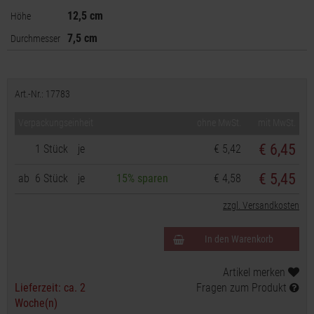
12,5 cm
Höhe
7,5 cm
Durchmesser
Art.-Nr.: 17783
Verpackungseinheit
ohne MwSt.
mit MwSt.
€
6,45
1 Stück
je
€ 5,42
€ 5,45
ab
6 Stück
je
15% sparen
€ 4,58
zzgl. Versandkosten
In den Warenkorb
Artikel merken
Lieferzeit: ca. 2
Fragen zum Produkt
Woche(n)