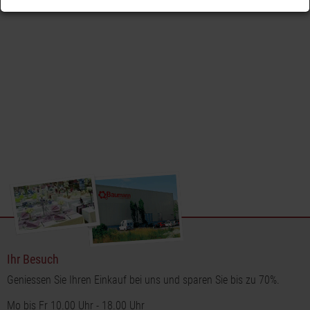
Kerze nach 6 Stunden automatisch aus und nach 18 Stunden
wieder ein. So sparen Sie Batterien und können sich darauf
verlassen, dass Ihre Kerze immer zur richtigen Zeit leuchtet. Die
LED Kerze wird mit 2 AA Batterien betrieben (nicht im
Lieferumfang enthalten) und kann auch manuell ein- und
ausgeschaltet werden.
Ihr Besuch
Geniessen Sie Ihren Einkauf bei uns und sparen Sie bis zu 70%.
Mo bis Fr 10.00 Uhr - 18.00 Uhr