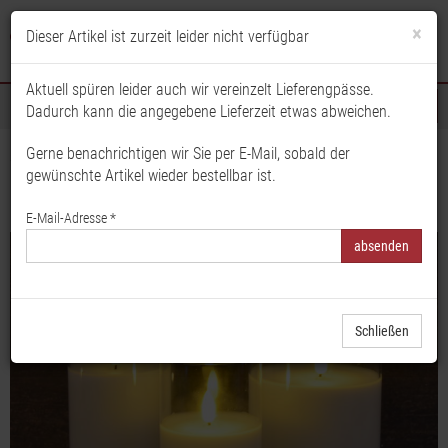
×
Dieser Artikel ist zurzeit leider nicht verfügbar
Anmelden
Merkliste
Warenkorb
Aktuell spüren leider auch wir vereinzelt Lieferengpässe.
Dadurch kann die angegebene Lieferzeit etwas abweichen.
Sortiment
Gerne benachrichtigen wir Sie per E-Mail, sobald der
Startseite
Sortiment
gewünschte Artikel wieder bestellbar ist.
LED Wachskerze im Glas, LED Echtwachskerze mit Timer, LED Beleuchtung
E-Mail-Adresse *
Schließen