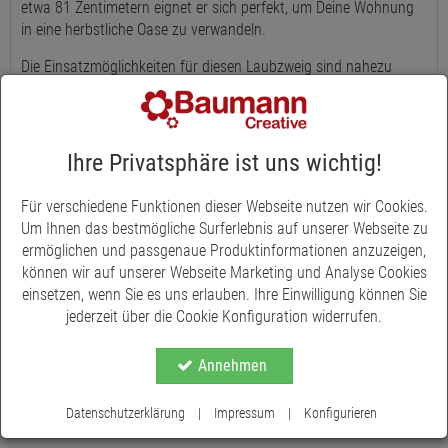
etwa 81 Zentimetern eignet er sich perfekt, um Deine Wohnung
in eine herbstliche Oase zu verwandeln.
Die Einsatzmöglichkeiten für diesen Laubzweig sind nahezu
grenzenlos. Ob als Tischdeko, in einer Vase arrangiert oder als
Teil Deiner eigenen floralen Kreationen - dieser naturgetreue
Zweig in Burgundfarben wird überall zum Blickfang und
verbreitet herbstliche Stimmung in der bunten Jahreszeit.
Ihre Privatsphäre ist uns wichtig!
Durch seine authentische Optik ist dieser Laubzweig kaum von
Für verschiedene Funktionen dieser Webseite nutzen wir Cookies.
echtem Laub zu unterscheiden und sorgt für eine warme und
Um Ihnen das bestmögliche Surferlebnis auf unserer Webseite zu
einladende Atmosphäre. Lass Deiner Kreativität freien Lauf und
ermöglichen und passgenaue Produktinformationen anzuzeigen,
gestalte Dein Zuhause mit diesem vielseitigen Accessoire zu
können wir auf unserer Webseite Marketing und Analyse Cookies
einem Ort der Gemütlichkeit.
einsetzen, wenn Sie es uns erlauben. Ihre Einwilligung können Sie
jederzeit über die Cookie Konfiguration widerrufen.
Annehmen
Datenschutzerklärung
|
Impressum
|
Konfigurieren