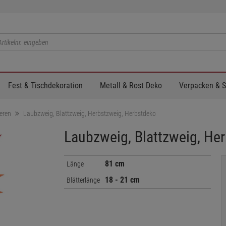
Fest & Tischdekoration
Metall & Rost Deko
Verpacken & 
eren
Laubzweig, Blattzweig, Herbstzweig, Herbstdeko
Laubzweig, Blattzweig, He
81 cm
Länge
18 - 21 cm
Blätterlänge