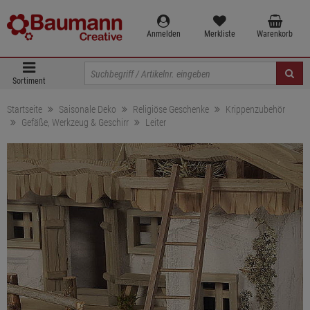
Anmelden
Merkliste
Warenkorb
Sortiment
Startseite
Saisonale Deko
Religiöse Geschenke
Krippenzubehör
Gefäße, Werkzeug & Geschirr
Leiter