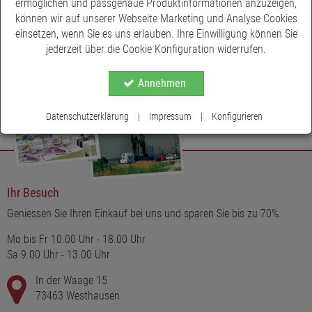
ermöglichen und passgenaue Produktinformationen anzuzeigen,
können wir auf unserer Webseite Marketing und Analyse Cookies
einsetzen, wenn Sie es uns erlauben. Ihre Einwilligung können Sie
jederzeit über die Cookie Konfiguration widerrufen.
Annehmen
Datenschutzerklärung
|
Impressum
|
Konfigurieren
Ihr Besuch
Geniessen Sie Ihren Einkauf bei uns und sparen Sie bis zu 70%.
Mo bis Fr 10.00 Uhr - 18.00 Uhr
Sa 9.00 Uhr - 13.00 Uhr
In der Waage 15
73463 Westhausen