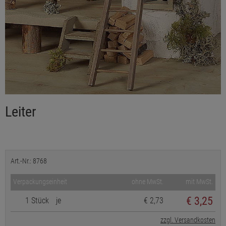
Leiter
Art.-Nr.: 8768
Verpackungseinheit
ohne MwSt.
mit MwSt.
€
3,25
1 Stück
je
€ 2,73
zzgl. Versandkosten