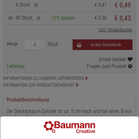
€
0,49
4 Stück
je
€ 0,41
€ 0,43
ab
40 Stück
je
12% sparen
€ 0,36
zzgl. Versandkosten
Menge
Stück
In den Warenkorb
Artikel merken
Lieferbar
Fragen zum Produkt
INFORMATIONEN ZU UNSEREN LIEFERFRISTEN
INFORMATION ZUR PRODUKTSICHERHEIT
Produktbeschreibung
Der Steckschaum-Zylinder ist ca. 5 cm hoch und hat einen Ø von
ca. 8 cm. Er besteht aus einem Steckschaum auf
Phenolharzbasis und ist ideal für Gestecke mit Frischblumen.
Nach dem Einnässen mit Wasser sind die Pflanzen optimal mit
Wasser versorgt und dadurch sehr langlebig.