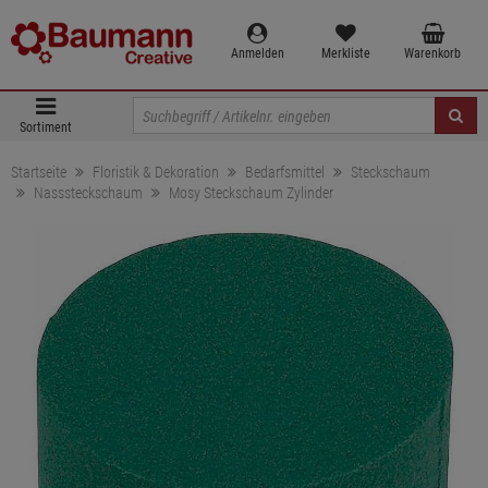
Anmelden
Merkliste
Warenkorb
Sortiment
Startseite
Floristik & Dekoration
Bedarfsmittel
Steckschaum
Nasssteckschaum
Mosy Steckschaum Zylinder