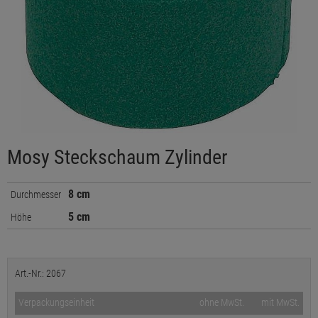
Mosy Steckschaum Zylinder
8 cm
Durchmesser
5 cm
Höhe
Art.-Nr.: 2067
Verpackungseinheit
ohne MwSt.
mit MwSt.